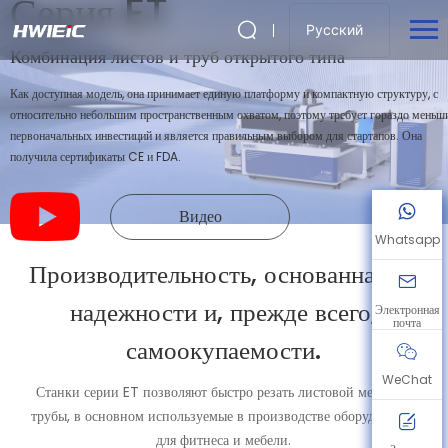
Серия ET
Русский
Комбинация листов и труб открытого типа
Как доступная модель, она принимает единую платформу и компактную структуру, с
относительно небольшим пространственным охватом, поэтому требует гораздо меньш
первоначальных инвестиций и является правильным выбором для стартапов. Она
получила сертификаты CE и FDA.
Видео
Whatsapp
Производительность, основанная на
надежности и, прежде всего,
Электронная
почта
самоокупаемости.
WeChat
Станки серии ET позволяют быстро резать листовой металл и
трубы, в основном используемые в производстве оборудования
для фитнеса и мебели.