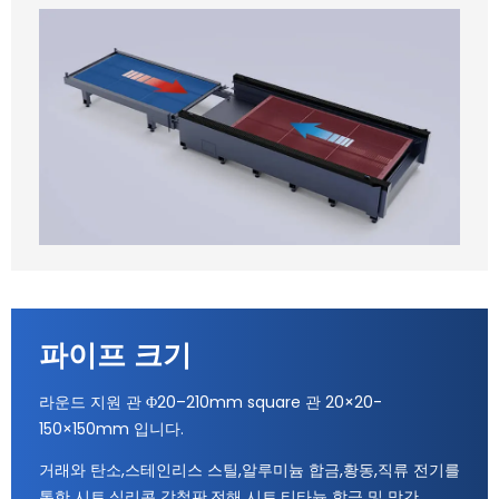
파이프 크기
라운드 지원 관 Φ20–210mm square 관 20×20-
150×150mm 입니다.
거래와 탄소,스테인리스 스틸,알루미늄 합금,황동,직류 전기를
통한 시트,실리콘 강철판,전해 시트,티타늄 합금 및 망간