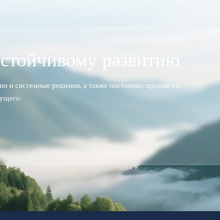
стойчивому развитию
и и системные решения, а также постоянно продвигать
дущего.