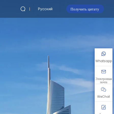
Получить цитату
Русский
Whatsapp
Электронная
почта
WeChat