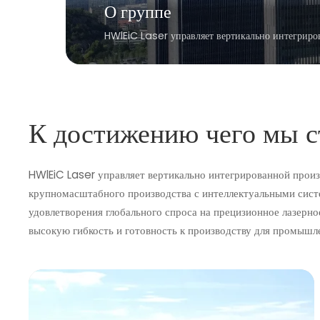
О группе
HWlEiC Laser управляет вертикально интегриров
К достижению чего мы 
HWlEiC Laser управляет вертикально интегрированной произ
крупномасштабного производства с интеллектуальными систе
удовлетворения глобального спроса на прецизионное лазерно
высокую гибкость и готовность к производству для промышл