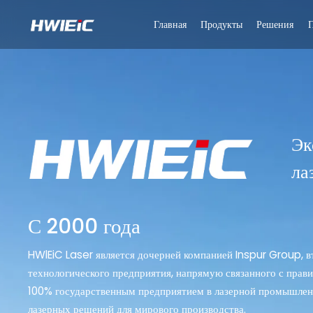
Главная
Продукты
Решения
Эк
ла
С 2000 года
HWlEiC Laser является дочерней компанией Inspur Group, в
технологического предприятия, напрямую связанного с прав
100% государственным предприятием в лазерной промышлен
лазерных решений для мирового производства.