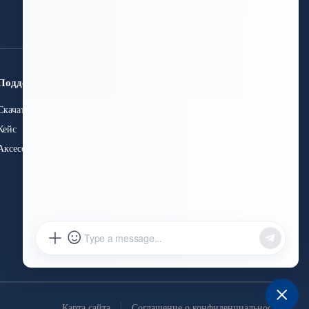
получите бесплатное
предложение
Поддержка
Связаться с нами
Скачать
+86 15589913375
+86 0531-62311300
Кейс
info@hwleiclaser.com
Аксессуары
+8615589913375
Мастерская B, Тайхао (Цзинань)
Промышленный парк
интеллектуальных технологий,
Восточная дорога № 592 Чуньсюань,
подрайон Сунцунь, Зона высоких
технологий, город Цзинань,
провинция Шаньдун, Китай
Карта сайта
Соглашение о конфиденциальности