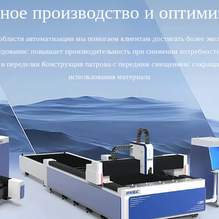
ное производство и оптими
бласти автоматизации мы помогаем клиентам достигать более экол
удование: повышает производительность при снижении потребност
 и переделки Конструкция патрона с передним смещением: сокраща
использования материала