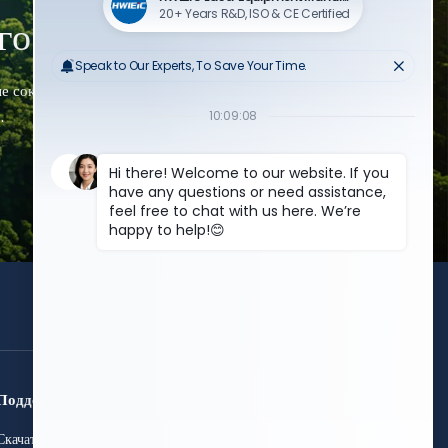
го будущего
рые сокращают выбросы, уменьшают отходы и
.
получите бесплатное
предложение
Поддержка
Связаться с нами
Скачать
+86 15589913375