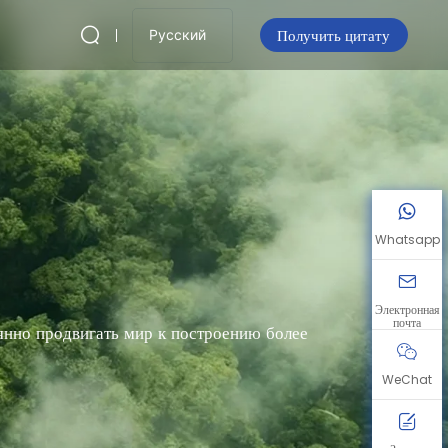
Получить цитату
Русский
Whatsapp
Электронная
почта
янно продвигать мир к построению более
WeChat