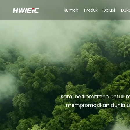
Rumah
Produk
Solusi
Duk
Kami berkomitmen untuk me
mempromosikan dunia unt