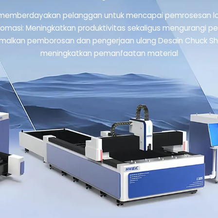
mi memberdayakan pelanggan untuk mencapai pemrosesan lo
Otomasi: Meningkatkan produktivitas sekaligus mengurangi p
alkan pemborosan dan pengerjaan ulang Desain Chuck Shif
meningkatkan pemanfaatan material