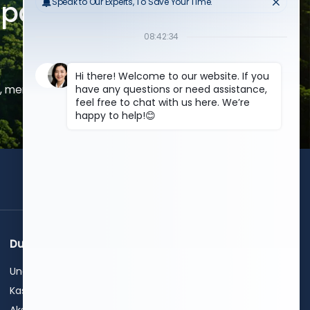
pan yang Lebih
si, mengurangi limbah, dan mempercepat
dapatkan penawaran
gratis
Dukungan
Hubungi Kami
Unduh
+86 15589913375
+86 0531-62311300
Kasus
info@hwleiclaser.com
Aksesori