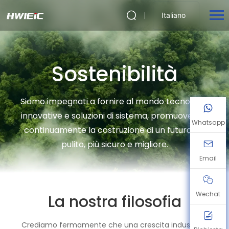
Italiano
Sostenibilità
Siamo impegnati a fornire al mondo tecnologie
innovative e soluzioni di sistema, promuovendo
Whatsapp
continuamente la costruzione di un futuro più
pulito, più sicuro e migliore.
Email
Wechat
La nostra filosofia
Crediamo fermamente che una crescita industriale