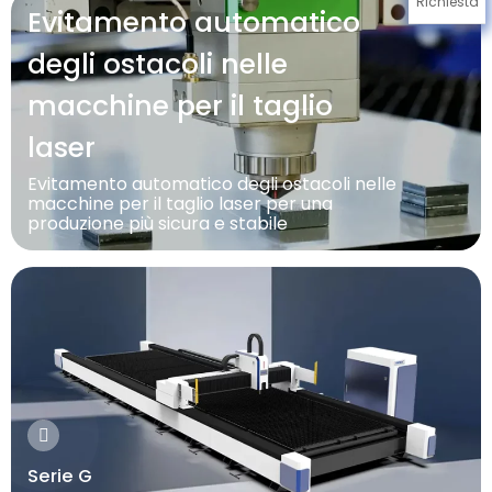
Richiesta
Evitamento automatico
degli ostacoli nelle
macchine per il taglio
laser
Evitamento automatico degli ostacoli nelle
macchine per il taglio laser per una
produzione più sicura e stabile
Serie G