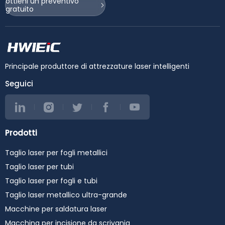
#sheetmetal cutter
3375
ottieni un preventivo
#lasermachine
gratuito
🌐 Web:
#lasercuttingmachine
www.hwleiclaser.com
#lasercutter
#HWlEiC #ET3015
#laserdefibra
#LaserCuttingMachine
#maquinaslaser
#FiberLaser
#cncmachine
#MetalFabrication
#stainlesssteelcuttingma
#SheetMetalEquipment
Principale produttore di attrezzature laser intelligenti
chine #steelcutting
#CNC #
#carbonsteelcutting
Seguici
#metalcutting
#cortealaser #fiberoptic
#metalcutting
#industrialmachinery
#raytools #fuji #cypcut
Prodotti
#precitec #raycus #max
#ipg #yaskawa #wsx
Taglio laser per fogli metallici
#laserweldingmachine
#laserwelder
Taglio laser per tubi
#laserwelding
#lasercleaningmachine
Taglio laser per fogli e tubi
#lasercleaner
Taglio laser metallico ultra-grande
#lasercleaning
#3in1lasermachine
Macchine per saldatura laser
Macchina per incisione da scrivania