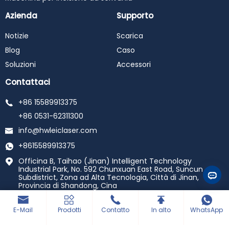
Azienda
Supporto
Notizie
Scarica
Blog
Caso
Soluzioni
Accessori
Contattaci
+86 15589913375
+86 0531-62311300
info@hwleiclaser.com
+8615589913375
Officina B, Taihao (Jinan) Intelligent Technology
Industrial Park, No. 592 Chunxuan East Road, Suncun
Subdistrict, Zona ad Alta Tecnologia, Città di Jinan,
Provincia di Shandong, Cina
Copyright © 2025 Shandong Xinguang Optoelectronics
E-Mail
Prodotti
Contatto
In alto
WhatsApp
Technology Co., Ltd. Tutti i diritti riservati.
Sviluppato da
haiyunhui