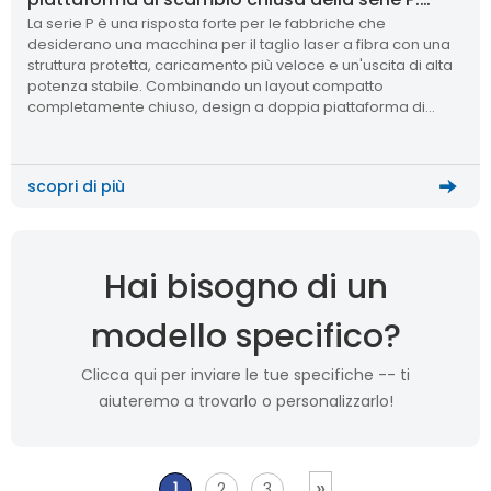
La serie P è una risposta forte per le fabbriche che
perché questa macchina per il taglio laser
desiderano una macchina per il taglio laser a fibra con una
supera le altre macchine da taglio
struttura protetta, caricamento più veloce e un'uscita di alta
potenza stabile. Combinando un layout compatto
completamente chiuso, design a doppia piattaforma di
scambio, controllo CNC intelligente e ampia capacità di
materiali per la produzione moderna di lamiere.
scopri di più
Hai bisogno di un
modello specifico?
Clicca qui per inviare le tue specifiche -- ti
aiuteremo a trovarlo o personalizzarlo!
»
1
2
3