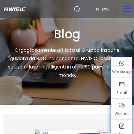
Italiano
Blog
Orgogliosamente affiliata al Gruppo Inspur e
guidata da R&D indipendente, HWlEiC Laser offre
soluzioni laser intelligenti in oltre 50 paesi in tutto il
Whatsapp
mondo.
Email
Wechat