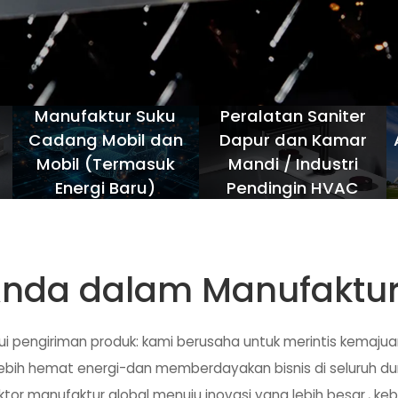
Manufaktur Suku
Peralatan Saniter
r
Cadang Mobil dan
Dapur dan Kamar
Mobil (Termasuk
Mandi / Industri
Energi Baru)
Pendingin HVAC
Anda dalam Manufaktur 
ui pengiriman produk: kami berusaha untuk merintis kemajuan
 lebih hemat energi-dan memberdayakan bisnis di seluruh du
r manufaktur global menuju inovasi yang lebih besar., keber