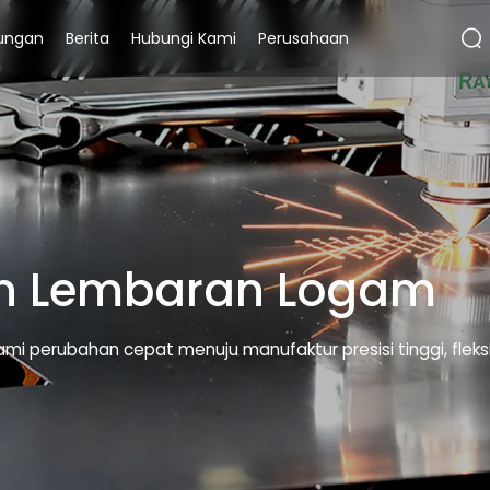
ungan
Berita
Hubungi Kami
Perusahaan
an Lembaran Logam
 perubahan cepat menuju manufaktur presisi tinggi, fleksi