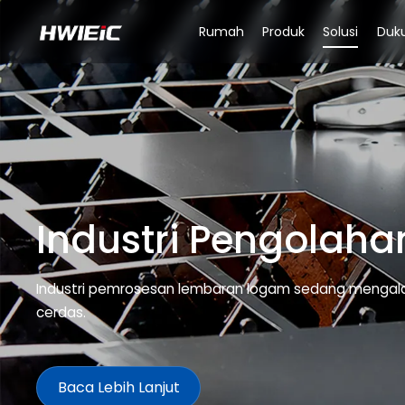
Rumah
Produk
Solusi
Duk
Industri Pengolah
Industri pemrosesan lembaran logam sedang mengalami
cerdas.
Baca Lebih Lanjut