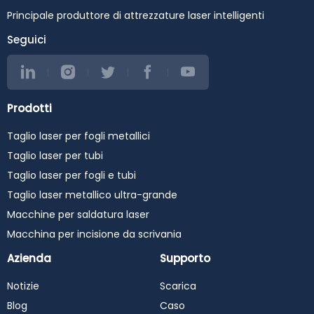
precisione, integrità dei materiali e qualità tracciabile per
Principale produttore di attrezzature laser intelligenti
componenti critici per la missione.
Seguici
Leggi di più
Prodotti
Arredamenti per Cucina
Taglio laser per fogli metallici
e Bagno / Settore
Taglio laser per tubi
Taglio laser per fogli e tubi
Refrigerazione HVAC
Taglio laser metallico ultra-grande
Macchine per saldatura laser
Con la crescita della domanda globale per spazi abitativi
Macchina per incisione da scrivania
più intelligenti e sistemi ad alta efficienza energetica, le
Azienda
Supporto
industrie della ceramica sanitaria per cucine e bagni e
della refrigerazione HVAC stanno subendo una rapida
Notizie
Scarica
trasformazione.
Blog
Caso