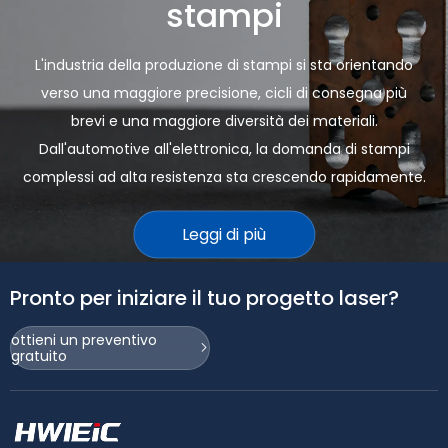
stampi
L'industria della produzione di stampi si sta orientando
verso una maggiore precisione, cicli di consegna più
brevi e una maggiore diversità dei materiali.
Dall'automotive all'elettronica, la domanda di stampi
complessi ad alta resistenza sta crescendo rapidamente.
Leggi di più
Pronto per iniziare il tuo progetto laser?
Accessori aerospaziali /
ottieni un preventivo
gratuito
militari
Il settore aerospaziale e della difesa richiede un'estrema