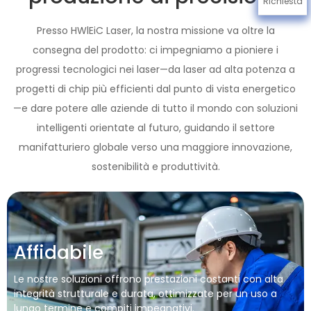
Richiesta
Presso HWlEiC Laser, la nostra missione va oltre la
consegna del prodotto: ci impegniamo a pioniere i
progressi tecnologici nei laser—da laser ad alta potenza a
progetti di chip più efficienti dal punto di vista energetico
—e dare potere alle aziende di tutto il mondo con soluzioni
intelligenti orientate al futuro, guidando il settore
manifatturiero globale verso una maggiore innovazione,
sostenibilità e produttività.
Affidabile
Le nostre soluzioni offrono prestazioni costanti con alta
integrità strutturale e durata, ottimizzate per un uso a
lungo termine e compiti impegnativi.