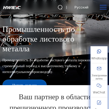
Русский
Промышленность по
обработке листового
металла
Whatsapp
Промышленность по обработке листового металла переживает
стремительный переход к высокоточному, гибкому и
интеллектуальному производству.
Электронная
почта
Читать дальше
WeChat
Ваш партнер в области
прецизионного производства