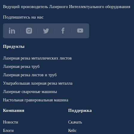
высокой точности, целостности материалов и прослеживаемого
Ведущий производитель Лазерного Интеллектуального оборудования
качества для критически важных компонентов.
Подпишитесь на нас
Читать дальше
Продукты
Сантехника Для кухни и
Лазерная резка металлических листов
Ванной комнаты /
Лазерная резка труб
Холодильная
Лазерная резка листов и труб
промышленность HVAC
Ультрабольшая лазерная резка металла
Лазерные сварочные машины
Настольная гравировальная машина
По мере роста мирового спроса на более умные жилые
помещения и энергоэффективные системы производство
Компания
Поддержка
сантехники для кухонь и ванных комнат, а также систем
Новости
Скачать
кондиционирования воздуха и охлаждения претерпевает
Блоги
Кейс