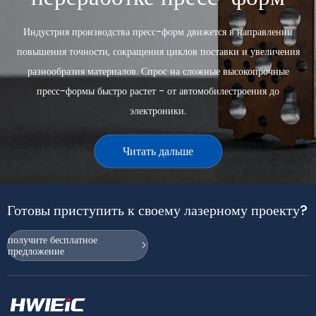
Индустрия производства пресс-форм движется в направлении
повышения точности, сокращения циклов поставки и увеличения
разнообразия материалов. Спрос на сложные высокопрочные
пресс-формы быстро растет - от автомобилестроения до
электроники.
Читать дальше
Готовы приступить к своему лазерному проекту?
Аэрокосмические/Военные
получите бесплатное
предложение
Аксессуары
Сектор аэрокосмической и оборонной промышленности требует