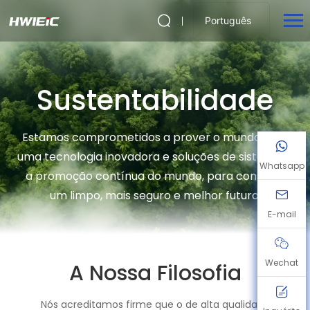
Português
Sustentabilidade
Estamos comprometidos a prover o mundo com
uma tecnologia inovadora e soluções de sistema, e
Whatsapp
a promoção contínua do mundo, para construir
um limpo, mais seguro e melhor futuro.
E-mail
Wechat
A Nossa Filosofia
Nós acreditamos firme que o de alta qualidade