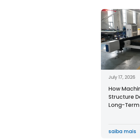
July 17, 2026
How Machin
Structure D
Long-Term
of a Large 
Laser Cutt
saiba mais