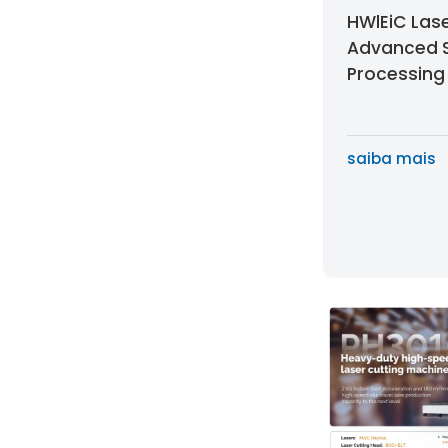
HWlEiC Las
Advanced S
Processing 
Third-Gene
Semicondu
Technology
saiba mais