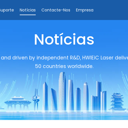
Suporte
Notícias
Contacte-Nos
Empresa
Notícias
 and driven by independent R&D, HWlEiC Laser deliver
50 countries worldwide.