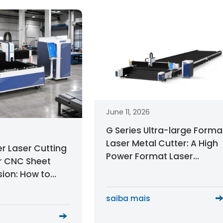
June 11, 2026
G Series Ultra-large Forma
Laser Metal Cutter: A High
er Laser Cutting
Power Format Laser
r CNC Sheet
Cutting Machine for Metal
sion: How to
Sheet and Thick Plate
 Right Laser
Cutting
saiba mais
chine?