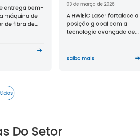
03 de março de 2026
 e entrega bem-
A HWlEiC Laser fortalece a
a máquina de
posição global com a
er de fibra de
tecnologia avançada de
tra-grande da
laser de fibra.
Arábia Saudita
saiba mais
tícias
as Do Setor