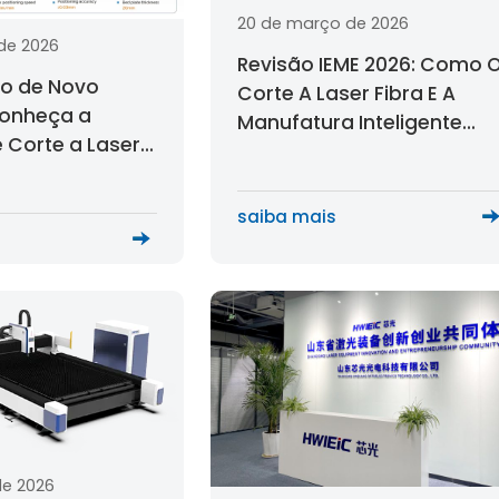
20 de março de 2026
de 2026
Revisão IEME 2026: Como 
o de Novo
Corte A Laser Fibra E A
Conheça a
Manufatura Inteligente
 Corte a Laser
Estão Reformulando O
 Alta
Futuro Da Produção
da Série PH
Industrial
saiba mais
de 2026