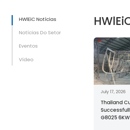
HWlEiC
HWlEiC Notícias
Notícias Do Setor
Eventos
Vídeo
July 17, 2026
Thailand C
Successfull
G8025 6KW 
Cutting Mac