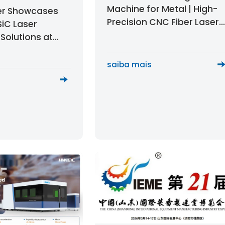
Machine for Metal | High-
er Showcases
Precision CNC Fiber Laser
iC Laser
Tube Cutting Solution
Solutions at
ration
ctor
saiba mais
 Seminar