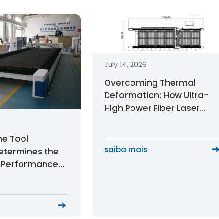
July 14, 2026
Overcoming Thermal
Deformation: How Ultra-
High Power Fiber Laser
Cutters Maintain Micron-
Level Precision
e Tool
saiba mais
etermines the
 Performance
Format Fiber
ing Machine