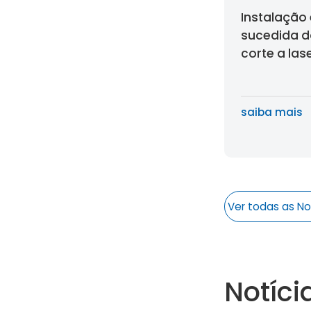
Instalação
sucedida d
corte a las
formato ul
série G na 
saiba mais
Ver todas as No
Notíci