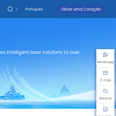
Obter uma Cotação
Português
s intelligent laser solutions to over
Whatsapp
E-mail
Wechat