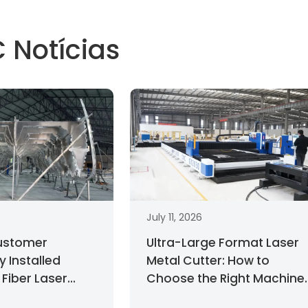
 Notícias
July 11, 2026
ustomer
Ultra-Large Format Laser
y Installed
Metal Cutter: How to
Fiber Laser
Choose the Right Machine
hine for Large-
for Large-Sheet Productio