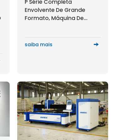
P Série Completa
Envolvente De Grande
Formato, Máquina De
O
Corte A Laser
saiba mais