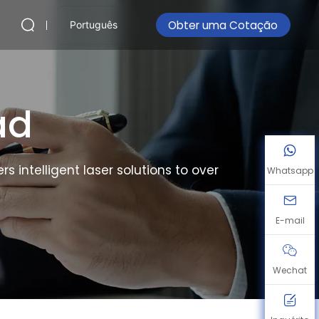
Obter uma Cotação
Português
ad
s intelligent laser solutions to over
Whatsapp
E-mail
Wechat