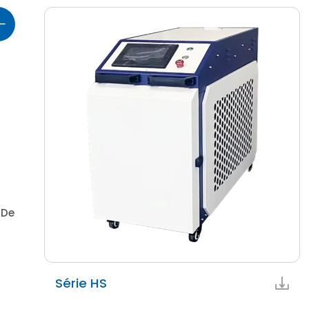
 De
Série HS