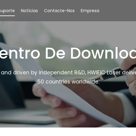
Suporte
Notícias
Contacte-Nos
Empresa
entro De Downlo
 and driven by independent R&D, HWlEiC Laser deliver
50 countries worldwide.