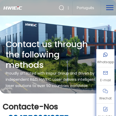
Português
Contact us through
the following
methods
Whatsapp
Proudly affiliated with Inspur Group and driven by
independent R&D, HWlEiC Laser delivers intelligent
E-mail
laser solutions to over 50 countries worldwide.
Wechat
Contacte-Nos