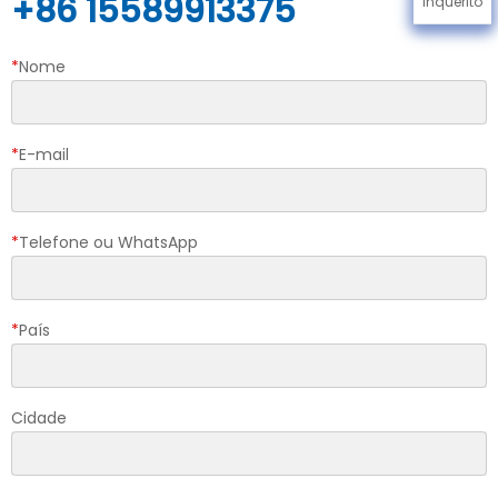
+86 15589913375
Inquérito
*
Nome
*
E-mail
*
Telefone ou WhatsApp
*
País
Cidade