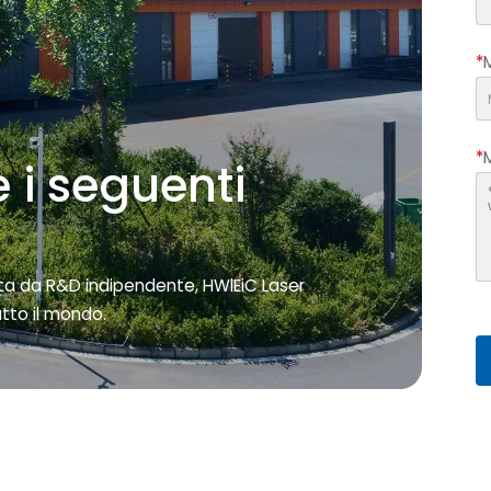
*
*
 i seguenti
ata da R&D indipendente, HWlEiC Laser
tutto il mondo.