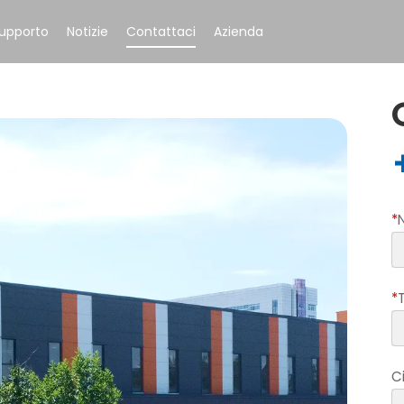
upporto
Notizie
Contattaci
Azienda
*
*
C