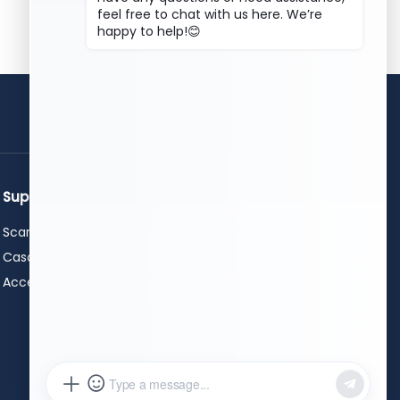
ottieni un preventivo
gratuito
Supporto
Contattaci
Scarica
+86 15589913375
+86 0531-62311300
Caso
info@hwleiclaser.com
Accessori
+8615589913375
Officina B, Taihao (Jinan)
Intelligent Technology Industrial
Park, No. 592 Chunxuan East
Road, Suncun Subdistrict, Zona
ad Alta Tecnologia, Città di Jinan,