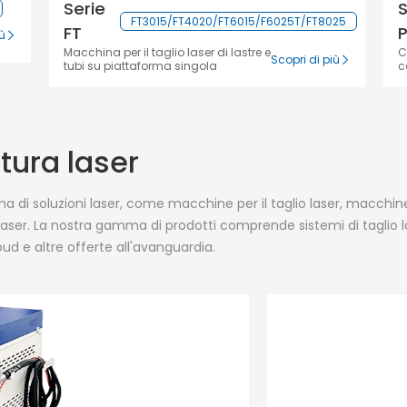
Serie
S
FT3015/FT4020/FT6015/F6025T/FT8025
FT
iù
Macchina per il taglio laser di lastre e
C
Scopri di più
tubi su piattaforma singola
c
tura laser
di soluzioni laser, come macchine per il taglio laser, macchine
laser. La nostra gamma di prodotti comprende sistemi di taglio las
loud e altre offerte all'avanguardia.