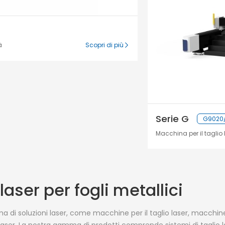
à
Scopri di più
Serie G
G9020/
Macchina per il taglio
aser per fogli metallici
di soluzioni laser, come macchine per il taglio laser, macchine