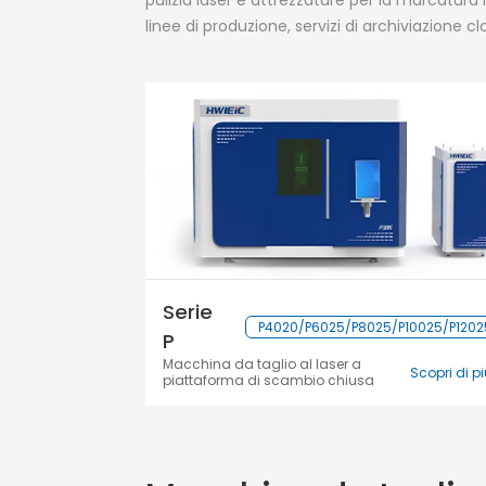
pulizia laser e attrezzature per la marcatura 
linee di produzione, servizi di archiviazione c
Serie
P4020/P6025/P8025/P10025/P1202
P
Macchina da taglio al laser a
Scopri di p
piattaforma di scambio chiusa