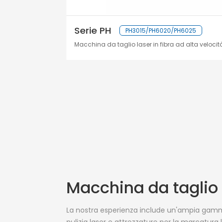
Serie PH
PH3015/PH6020/PH6025
Macchina da taglio laser in fibra ad alta velocit
Macchina da taglio l
La nostra esperienza include un'ampia gamma 