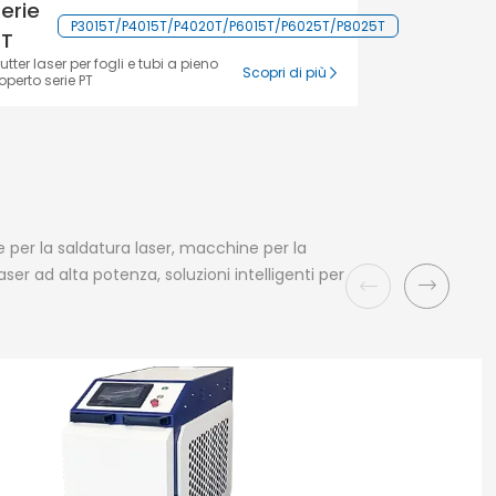
erie
P3015T/P4015T/P4020T/P6015T/P6025T/P8025T
PT
utter laser per fogli e tubi a pieno
Scopri di più
operto serie PT
 per la saldatura laser, macchine per la
er ad alta potenza, soluzioni intelligenti per