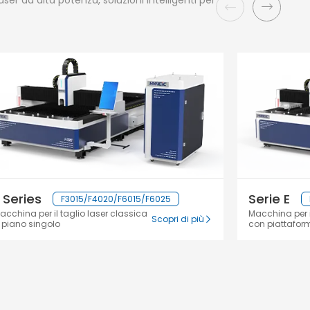
er ad alta potenza, soluzioni intelligenti per
 Series
Serie E
F3015/F4020/F6015/F6025
acchina per il taglio laser classica
Macchina per il
Scopri di più
 piano singolo
con piattafor