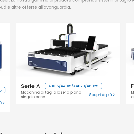
laser. La nostra gamma di prodotti comprende sistemi di taglio las
loud e altre offerte all'avanguardia.
Serie A
F
A3015/A4015/A4020/A6025
5
Macchina di taglio laser a piano
M
Scopri di più
singolo base
a
iù