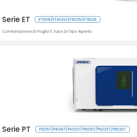
Serie ET
ET3015/ET4020/ET6025/ET8025
Combinazione Di Foglio E Tubo Di Tipo Aperto
Serie PT
P3015T/P4015T/P4020T/P6015T/P6025T/P8025T