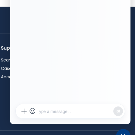
ottieni un preventivo
gratuito
Supporto
Contattaci
Scarica
+86 15589913375
+86 0531-62311300
Caso
info@hwleiclaser.com
Accessori
+8615589913375
Officina B, Taihao (Jinan)
Intelligent Technology Industrial
Park, No. 592 Chunxuan East
Road, Suncun Subdistrict, Zona
ad Alta Tecnologia, Città di Jinan,
Provincia di Shandong, Cina