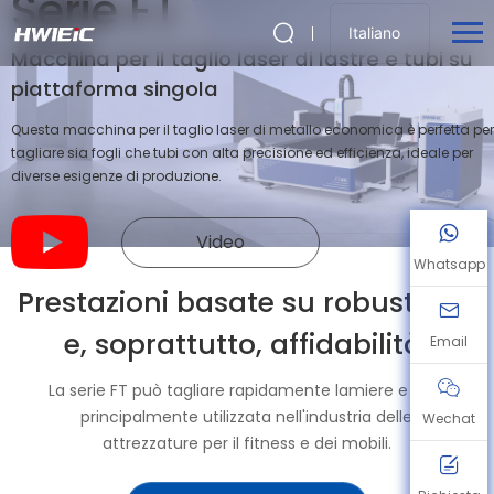
Serie FT
Italiano
Macchina per il taglio laser di lastre e tubi su
piattaforma singola
Questa macchina per il taglio laser di metallo economica è perfetta per
tagliare sia fogli che tubi con alta precisione ed efficienza, ideale per
diverse esigenze di produzione.
Video
Whatsapp
Prestazioni basate su robustezza
e, soprattutto, affidabilità.
Email
La serie FT può tagliare rapidamente lamiere e tubi,
principalmente utilizzata nell'industria delle
Wechat
attrezzature per il fitness e dei mobili.