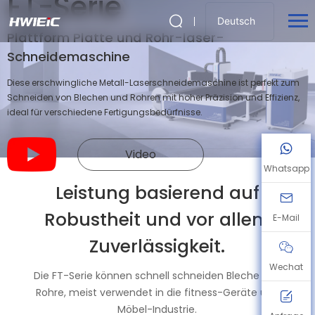
FT-Serie
Deutsch
Plattform Platte und Rohr-laser-
Schneidemaschine
Diese erschwingliche Metall-Laserschneidemaschine ist perfekt zum
Schneiden von Blechen und Rohren mit hoher Präzision und Effizienz,
ideal für verschiedene Fertigungsbedürfnisse.
Video
Whatsapp
Leistung basierend auf
Robustheit und vor allem
E-Mail
Zuverlässigkeit.
Wechat
Die FT-Serie können schnell schneiden Bleche und
Rohre, meist verwendet in die fitness-Geräte und
Möbel-Industrie.