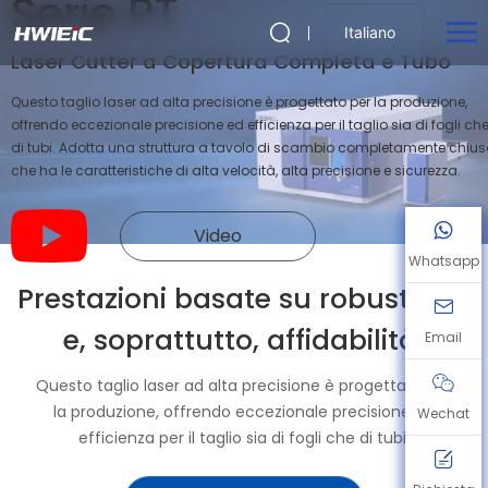
Serie PT
Italiano
Laser Cutter a Copertura Completa e Tubo
Questo taglio laser ad alta precisione è progettato per la produzione,
offrendo eccezionale precisione ed efficienza per il taglio sia di fogli ch
di tubi. Adotta una struttura a tavolo di scambio completamente chius
che ha le caratteristiche di alta velocità, alta precisione e sicurezza.
Video
Whatsapp
Prestazioni basate su robustezza
e, soprattutto, affidabilità.
Email
Questo taglio laser ad alta precisione è progettato per
la produzione, offrendo eccezionale precisione ed
Wechat
efficienza per il taglio sia di fogli che di tubi.