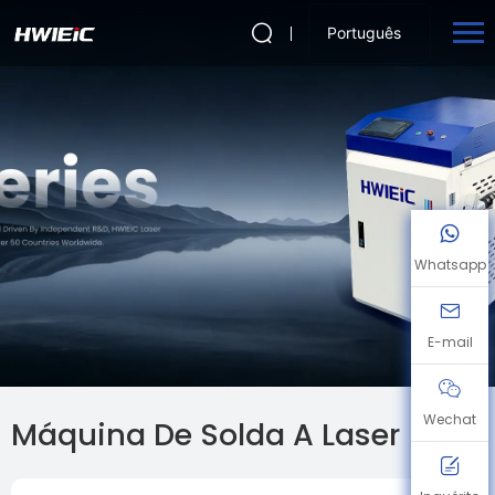
Português
Whatsapp
E-mail
Wechat
Máquina De Solda A Laser