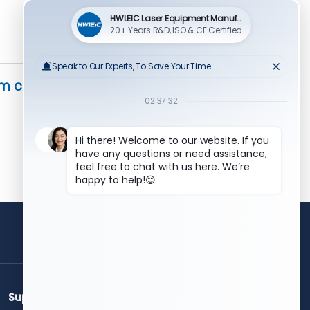
m contato em breve".
obter uma cotação
grátis
Suporte
Contacte-Nos