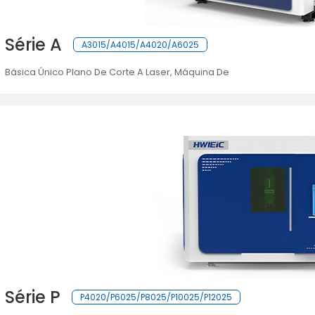
Série A
A3015/A4015/A4020/A6025
Básica Único Plano De Corte A Laser, Máquina De
Série P
P4020/P6025/P8025/P10025/P12025