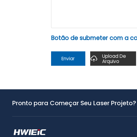
Botão de submeter com a con
Upload De
Enviar
Arquivo
Pronto para Começar Seu Laser Projeto?