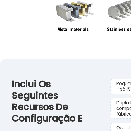
Inclui Os
Pequen
—só 19
Seguintes
Dupla 
Recursos De
compa
fábrica
Configuração E
Oco d