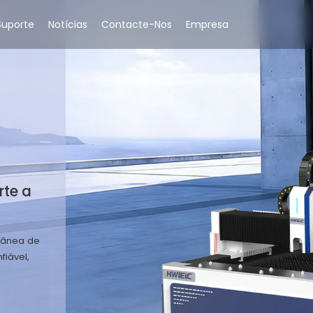
Suporte
Notícias
Contacte-Nos
Empresa
rte a
ltânea de
fiável,