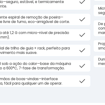
io—seguro, estável, e termicamente
ente.
Mic
seg
gente espiral de remoção de poeira—
e livre de fumo, eco-amigável de corte.
De 
com
a até 1,2 G com micro-nível de precisão
man
5 mm).
Pro
ial de trilho de guia + rack, perfeito para
sma
vimento mais suave.
Dur
l sob a ação do calor—base da máquina
mes
o a 600°C, 7-fase de transformação.
 mãos de boas-vindas—interface
iva, fácil para qualquer um de operar.