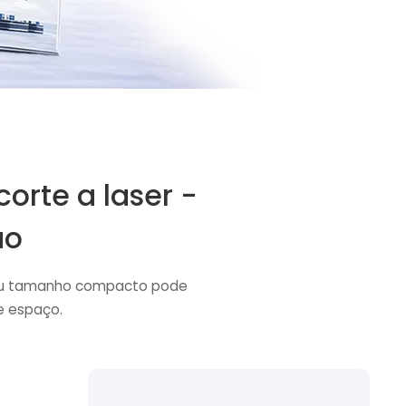
orte a laser -
ão
seu tamanho compacto pode
de espaço.