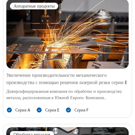
основе металлических труб. По мере того как все больше моделей
Аппаратные продукты
бытовой техники переходит на легкие, модульные и визуально
утонченные конструкции, фабрике требовался более быстрый и
более точный метод обработки труб и профилей.
Увеличение производительности механического
производства с помощью решения лазерной резки серии E
Диверсифицированная компания по обработке и производству
металла, расположенная в Южной Европе. Компания
специализируется на производстве прецизионных металлических
Серия A
Серия E
Серия F
деталей и структурных компонентов для автомобильных
запчастей, бытовой техники, аппаратных продуктов и общих
промышленных приложений. По мере эволюции спроса клиентов
к меньшим размерам партий, разнообразным спецификациям и
Обработка металлов