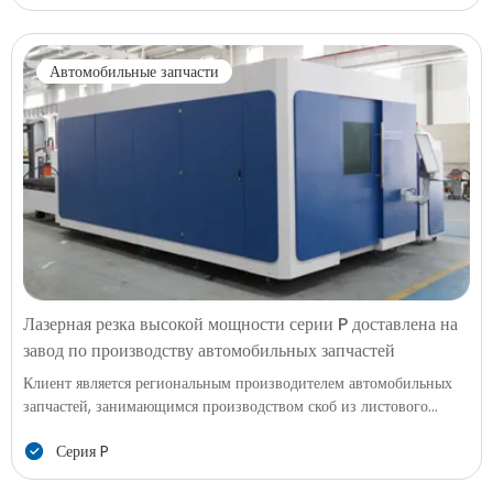
приборы. Их производство требует обработки как металлических
панелей, так и труб, формирования каркасных конструкций,
монтажных плит, ручек, воздуховодов и опорных элементов для
Автомобильные запчасти
нескольких продуктовых линий. По мере сокращения циклов
обновления моделей в индустрии бытовой техники заказчик
искал более универсальное решение для резки, способное
обрабатывать различные формы материалов без дополнительных
машин или инструментов.
Лазерная резка высокой мощности серии P доставлена на
завод по производству автомобильных запчастей
Клиент является региональным производителем автомобильных
запчастей, занимающимся производством скоб из листового
металла, структурных пластин, усилительных компонентов и
Серия P
монтажных интерфейсов, используемых в сборке лёгких и
легковых автомобилей. С ростом спроса на прецизионные