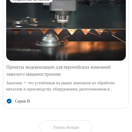
быстрым циклам доставки фабрика столкнулась с трудностями в
балансе между производительностью, трудозатратами и качеством.
Проекты модернизации для европейских компаний
тяжелого машиностроения
Заказчик — это устойчивая на рынке компания по обработке
металлов и производству оборудования, расположенная в
Центральной Европе. Их продукция охватывает конструктивные
Серия G
части для промышленного оборудования, специализированных
транспортных средств, строительных платформ, модульных
стальных сборок и высокопрочных компонентов, используемых в
различных отраслях. С ростом объемов заказов и увеличением
спроса на крупногабаритные детали, существующее оборудование
Узнать больше