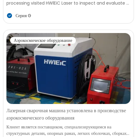
processing visited HWlEiC Laser to inspect and evaluate a
G8025 6KW fiber laser cutting machine for their
Серия G
production needs. The customer required a reliable
solution to improve cutting performance, ensure stable
operation, and support future production expansion.
Аэрокосмическое оборудование
Лазерная сварочная машина установлена в производстве
аэрокосмического оборудования
Клиент является поставщиком, специализирующимся на
структурных деталях, опорных рамах, легких оболочках, сборках