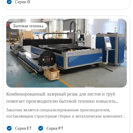
Серия G
поддержки массового производства в рамках Видения 2030
компания потребовала решение для лазерной резки волокном
формата ультрабольшого размера, способное обеспечивать
стабильную точность, высокую мощность и долгосрочную
Бытовая техника
надежность при обработке oversized листов.
Комбинированный лазерный резак для листов и труб
помогает производителю бытовой техники повысить
производительность
Заказчик является специализированным производителем,
поставляющим структурные сборки и металлические компоненты
для бытовой техники, таких как холодильники, стиральные
Серия ET
Серия PT
машины, оборудование для охлаждения воздуха и кухонные