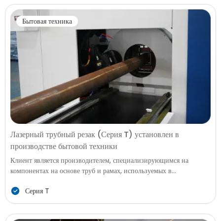
компоненты и ускоренными графиками производства фабрика
требовала модернизации с традиционной обработки на более
Бытовая техника
быструю, стабильную и готовую к автоматизации решение.
Лазерный трубный резак (Серия T) установлен в
производстве бытовой техники
Клиент является производителем, специализирующимся на
компонентах на основе труб и рамах, используемых в
холодильниках, стиральных машинах, системах
Серия T
кондиционирования, кухонной технике и общей бытовой
продукции. Их производство включает в себя скобы, опорные
рамы, ручки, воздуховоды, внутренние структуры и сборки на