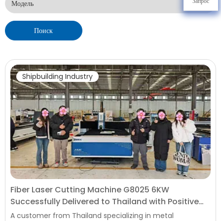
Запрос
Поиск
Shipbuilding Industry
Fiber Laser Cutting Machine G8025 6KW
Successfully Delivered to Thailand with Positive
Customer Feedback
A customer from Thailand specializing in metal