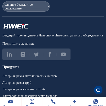
#cortealaserfibraóptica
#sheetmetal cutter
3375
получите бесплатное
#lasermachine
предложение
🌐 Web:
#lasercuttingmachine
www.hwleiclaser.com
#lasercutter
#HWlEiC #ET3015
#laserdefibra
#LaserCuttingMachine
#maquinaslaser
#FiberLaser
#cncmachine
#MetalFabrication
#stainlesssteelcuttingma
#SheetMetalEquipment
Ведущий производитель Лазерного Интеллектуального оборудования
chine #steelcutting
#CNC #
#carbonsteelcutting
Подпишитесь на нас
#metalcutting
#cortealaser #fiberoptic
#metalcutting
#industrialmachinery
#raytools #fuji #cypcut
Продукты
#precitec #raycus #max
#ipg #yaskawa #wsx
Лазерная резка металлических листов
#laserweldingmachine
#laserwelder
Лазерная резка труб
#laserwelding
#lasercleaningmachine
Лазерная резка листов и труб
#lasercleaner
Ультрабольшая лазерная резка металла
#lasercleaning
#3in1lasermachine
Лазерные сварочные машины