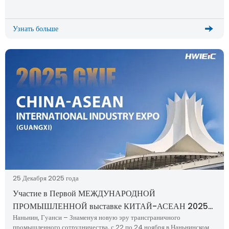
решения для интеллектуального производства.
Узнать больше
25 Декабря 2025 года
Участие в Первой МЕЖДУНАРОДНОЙ
ПРОМЫШЛЕННОЙ выставке КИТАЙ-АСЕАН 2025
Наньнин, Гуанси – Знаменуя новую эру трансграничного
(ГУАНСИ)
промышленного сотрудничества, с 22 по 24 ноября в Наньнинском