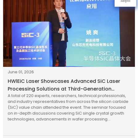
Запрос
June 01, 2026
HWlEiC Laser Showcases Advanced SiC Laser
Processing Solutions at Third-Generation
A total of 220 experts, researchers, technical professionals,
Semiconductor Technology Seminar
and industry representatives from across the silicon carbide
(SiC) value chain attended the event. The seminar focused
on in-depth discussions covering SiC single crystal growth
technologies, advancements in wafer processing
techniques, equipment applications, and future
development trends of the SiC industry.