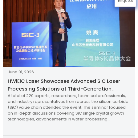
Enquête
June 01, 2026
HWlEiC Laser Showcases Advanced SiC Laser
Processing Solutions at Third-Generation
A total of 220 experts, researchers, technical professionals,
Semiconductor Technology Seminar
and industry representatives from across the silicon carbide
(SiC) value chain attended the event. The seminar focused
on in-depth discussions covering SiC single crystal growth
technologies, advancements in wafer processing
techniques, equipment applications, and future
development trends of the SiC industry.