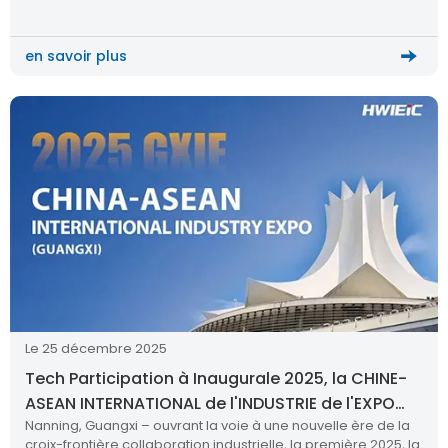
de la robotique et des solutions de fabrication intelligente.
en savoir plus
Le 25 décembre 2025
Tech Participation à Inaugurale 2025, la CHINE-
ASEAN INTERNATIONAL de l'INDUSTRIE de l'EXPO
Nanning, Guangxi – ouvrant la voie à une nouvelle ère de la
(GUANGXI)
croix-frontière collaboration industrielle, la première 2025, la