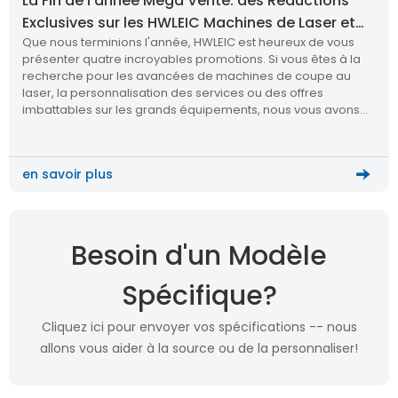
La Fin de l'année Mega Vente: des Réductions
Exclusives sur les HWLEIC Machines de Laser et
Que nous terminions l'année, HWLEIC est heureux de vous
de Services Personnalisés
présenter quatre incroyables promotions. Si vous êtes à la
recherche pour les avancées de machines de coupe au
laser, la personnalisation des services ou des offres
imbattables sur les grands équipements, nous vous avons
avons couvert!
en savoir plus
Besoin d'un Modèle
Spécifique?
Cliquez ici pour envoyer vos spécifications -- nous
allons vous aider à la source ou de la personnaliser!