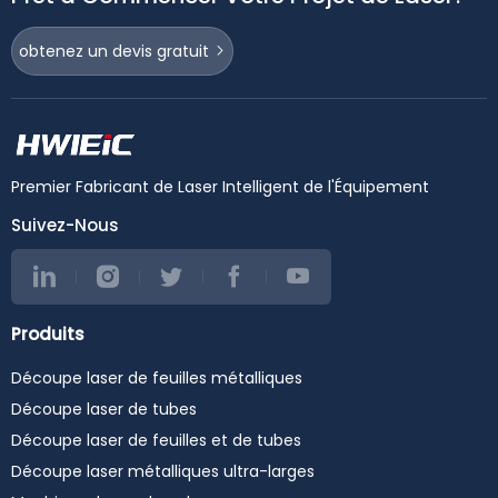
#manufacturer
info@hwleiclaser.com
#industrialmachine
#highspeedlaser
💬 WhatsApp: +86 155 8991
#cortealaserfibraóptica
#sheetmetal cutter
3375
obtenez un devis gratuit
#lasermachine
🌐 Web:
#lasercuttingmachine
www.hwleiclaser.com
#lasercutter
#HWlEiC #ET3015
#laserdefibra
#LaserCuttingMachine
#maquinaslaser
#FiberLaser
#cncmachine
#MetalFabrication
#stainlesssteelcuttingma
#SheetMetalEquipment
Premier Fabricant de Laser Intelligent de l'Équipement
chine #steelcutting
#CNC #
#carbonsteelcutting
Suivez-Nous
#metalcutting
#cortealaser #fiberoptic
#metalcutting
#industrialmachinery
#raytools #fuji #cypcut
Produits
#precitec #raycus #max
#ipg #yaskawa #wsx
Découpe laser de feuilles métalliques
#laserweldingmachine
#laserwelder
Découpe laser de tubes
#laserwelding
#lasercleaningmachine
Découpe laser de feuilles et de tubes
#lasercleaner
Découpe laser métalliques ultra-larges
#lasercleaning