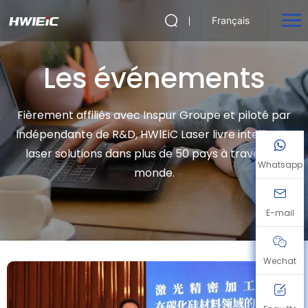
Français
Les événements
Fièrement affiliés avec Inspur Groupe et piloté par
indépendante de R&D, HWlEiC Laser livre intelligent
laser solutions dans plus de 50 pays à travers le
Whatsapp
monde.
E-mail
Wechat