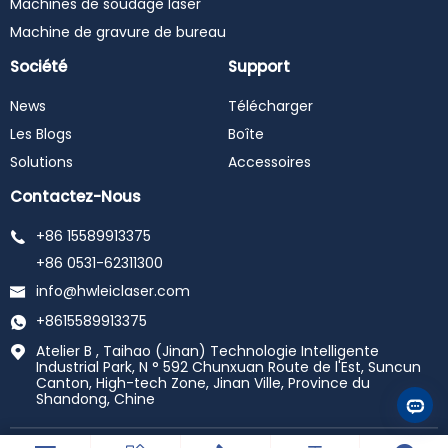
#3in1lasermachine
Machines de soudage laser
Machine de gravure de bureau
Société
Support
News
Télécharger
Les Blogs
Boîte
Solutions
Accessoires
Contactez-Nous
+86 15589913375
+86 0531-62311300
info@hwleiclaser.com
+8615589913375
Atelier B , Taihao (Jinan) Technologie Intelligente
Industrial Park, N ° 592 Chunxuan Route de l'Est, Suncun
Canton, High-tech Zone, Jinan Ville, Province du
Shandong, Chine
Copyright © 2025 Shandong Xinguang Optoelectronics