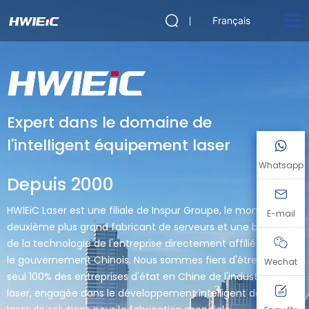
Français
Expert dans le domaine de
l'intelligent équipement laser
Whatsapp
Depuis 2000
HWlEiC Laser est une filiale de Inspur Groupe, le monde
E-mail
deuxième plus grand fabricant de serveurs et une base
de la technologie de l'entreprise directement affilié avec
le gouvernement Chinois. Nous sommes fiers d'être le
Wechat
seul 100% des entreprises d'état en Chine de l'industrie du
laser, engagée dans le développement intelligent de