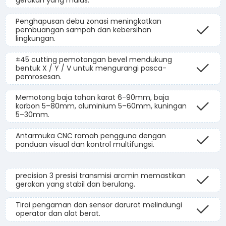
gerakan yang mulus.
Penghapusan debu zonasi meningkatkan
pembuangan sampah dan kebersihan
lingkungan.
±45 cutting pemotongan bevel mendukung
bentuk X / Y / V untuk mengurangi pasca-
pemrosesan.
Memotong baja tahan karat 6-90mm, baja
karbon 5–80mm, aluminium 5–60mm, kuningan
5–30mm.
Antarmuka CNC ramah pengguna dengan
panduan visual dan kontrol multifungsi.
precision 3 presisi transmisi arcmin memastikan
gerakan yang stabil dan berulang.
Tirai pengaman dan sensor darurat melindungi
operator dan alat berat.