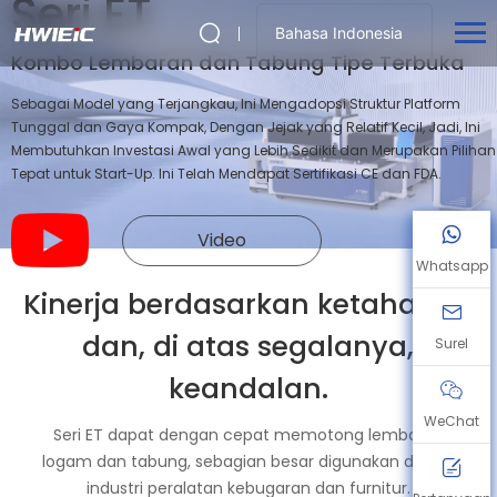
Seri ET
Bahasa Indonesia
Kombo Lembaran dan Tabung Tipe Terbuka
Sebagai Model yang Terjangkau, Ini Mengadopsi Struktur Platform
Tunggal dan Gaya Kompak, Dengan Jejak yang Relatif Kecil, Jadi, Ini
Membutuhkan Investasi Awal yang Lebih Sedikit dan Merupakan Pilihan
Tepat untuk Start-Up. Ini Telah Mendapat Sertifikasi CE dan FDA.
Video
Whatsapp
Kinerja berdasarkan ketahanan
dan, di atas segalanya,
Surel
keandalan.
WeChat
Seri ET dapat dengan cepat memotong lembaran
logam dan tabung, sebagian besar digunakan dalam
industri peralatan kebugaran dan furnitur.