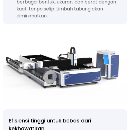
berbagai bentuk, ukuran, dan berat dengan
kuat, tanpa selip. Limbah tabung akan
diminimalkan.
Efisiensi tinggi untuk bebas dari
kekhawatiran