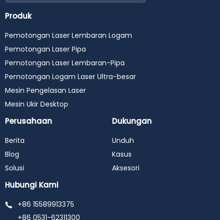
Produk
Pemotongan Laser Lembaran Logam
Pemotongan Laser Pipa
Pemotongan Laser Lembaran-Pipa
Pemotongan Logam Laser Ultra-besar
Mesin Pengelasan Laser
Mesin Ukir Desktop
Perusahaan
Dukungan
Berita
Unduh
Blog
Kasus
Solusi
Aksesori
Hubungi Kami
+86 15589913375
+86 0531-62311300