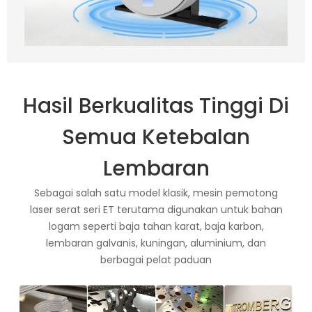
Hasil Berkualitas Tinggi Di
Semua Ketebalan
Lembaran
Sebagai salah satu model klasik, mesin pemotong
laser serat seri ET terutama digunakan untuk bahan
logam seperti baja tahan karat, baja karbon,
lembaran galvanis, kuningan, aluminium, dan
berbagai pelat paduan