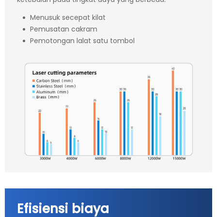
Menusuk secepat kilat
Pemusatan cakram
Pemotongan lalat satu tombol
Efisiensi biaya