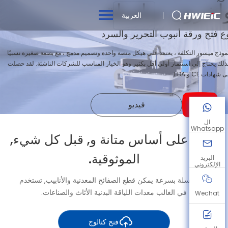
آخرون سلسلة
العربية
ع فتح ورقة أنبوب التحرير والسرد
موذج ميسور التكلفة ، يعتمد على هيكل منصة واحدة وتصميم مدمج ، مع بصمة صغيرة نسبيًا
لذلك يحتاج إلى استثمار أولي أقل بكثير وهو الخيار المناسب للشركات الناشئة. لقد حصلت
شهادات CE و FDA.
فيديو
ال
Whatsapp
الأداء على أساس متانة و, قبل كل شيء,
الموثوقية.
البريد
الإلكتروني
ET سلسلة بسرعة يمكن قطع الصفائح المعدنية والأنابيب, تستخدم
في الغالب معدات اللياقة البدنية الأثاث والصناعات.
Wechat
فتح كتالوج