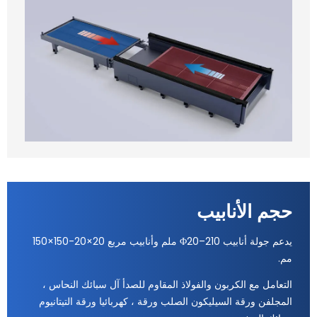
حجم الأنابيب
يدعم جولة أنابيب Φ20–210 ملم وأنابيب مربع 20×20-150×150
مم.
التعامل مع الكربون والفولاذ المقاوم للصدأ آل سبائك النحاس ،
المجلفن ورقة السيليكون الصلب ورقة ، كهربائيا ورقة التيتانيوم