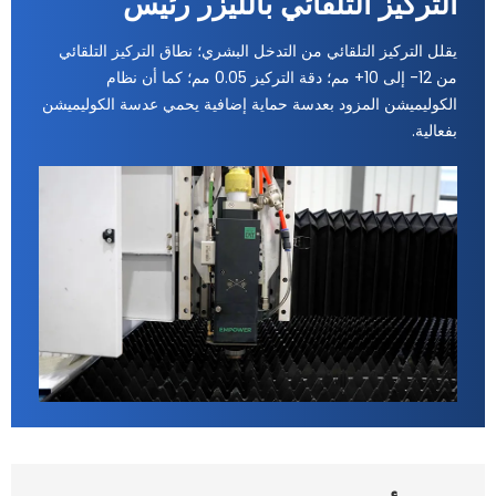
التركيز التلقائي بالليزر رئيس
يقلل التركيز التلقائي من التدخل البشري؛ نطاق التركيز التلقائي
من ‎-12 إلى ‎+10 مم؛ دقة التركيز 0.05 مم؛ كما أن نظام
الكوليميشن المزود بعدسة حماية إضافية يحمي عدسة الكوليميشن
بفعالية.