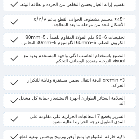
تقسيم إزالة الغبار يحسن التخلص من الخردة و نظافة البيئة.
±45° مجسم مشطوف الحواف القطع يدعم X/Y/V
الأشكال للحد من مرحلة ما بعد المعالجة.
تخفيضات 6–90 ملم الفولاذ المقاوم للصدأ ، 5–80mm
الكربون الصلب 5–60mm الألومنيوم 5–30mm النحاس.
التصنيع باستخدام الحاسب الآلي واجهة المستخدم ودية مع
visual التوجيه متعددة الوظائف التحكم.
±3 arcmin الدقة انتقال يضمن مستقرة وقابلة للتكرار
الحركة.
السلامة الستائر الطوارئ أجهزة الاستشعار حماية كل مشغل
آلة.
السرير يخضع 7 المعالجات الحرارية على مقاومة على
المدى الطويل درجة الحرارة العالية تشوه.
ذكية خارقة التكنولوجيا يمنع أوفيربورنينج ويحسن نوعية قطع.