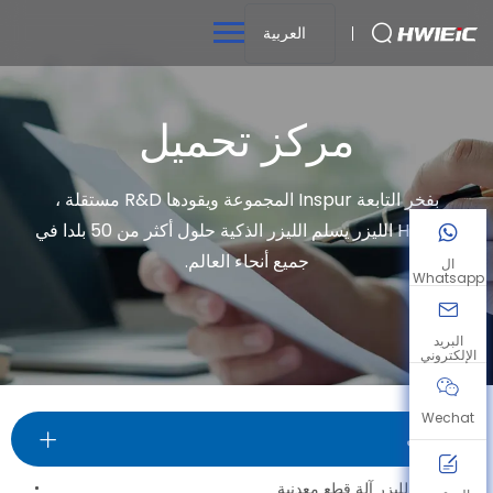
العربية
مركز تحميل
بفخر التابعة Inspur المجموعة ويقودها R&D مستقلة ،
HWlEiC الليزر يسلم الليزر الذكية حلول أكثر من 50 بلدا في
جميع أنحاء العالم.
ال
Whatsapp
البريد
الإلكتروني
Wechat
الكتيبات
فائقة اجي الليزر آلة قطع معدنية