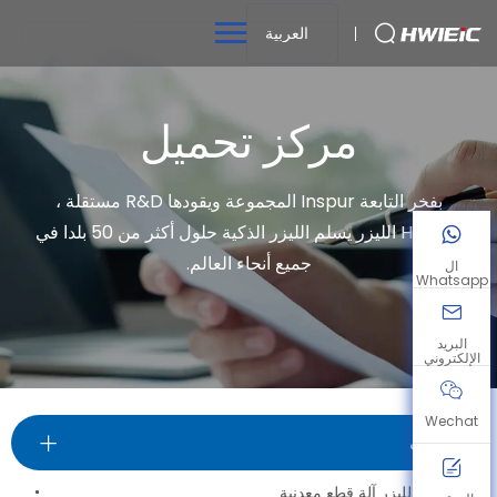
العربية
مركز تحميل
بفخر التابعة Inspur المجموعة ويقودها R&D مستقلة ،
HWlEiC الليزر يسلم الليزر الذكية حلول أكثر من 50 بلدا في
جميع أنحاء العالم.
ال
Whatsapp
البريد
الإلكتروني
Wechat
الكتيبات
فائقة اجي الليزر آلة قطع معدنية