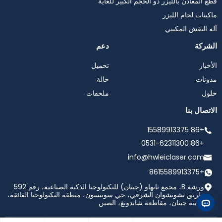
قطع المعادن بالليزر ذو الحجم الكبير للغاية
ماكينات لحام الليزر
آلة النقش المكتبي
الشركة
دعم
الأخبار
تحميل
مدونات
حالة
حلول
ملحقات
الاتصال بنا
+86 15589913375
+86 0531-62311300
info@hwleiclaser.com
+8615589913375
ورشة B، مجمع تايهاو (جينان) للتكنولوجيا الذكية الصناعية، رقم 592
طريق تشونشوان الشرقي، حي سونتسون، منطقة التكنولوجيا الفائقة،
مدينة جينان، مقاطعة شاندونغ، الصين