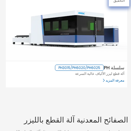
التحقيق
سلسلة PH
PH3015/PH6020/PH6025
آلة قطع ليزر الألياف عالية السرعة
معرفة المزيد
سل
تنس
مع
الصفائح المعدنية آلة القطع بالليزر