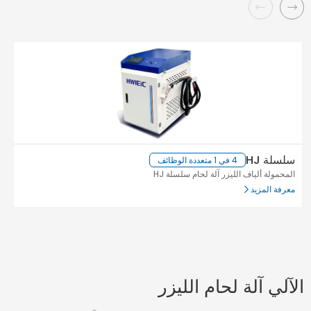
سلسلة HJ
سل
4 في 1 متعددة الوظائف
المحمولة ألياف الليزر آلة لحام سلسلة HJ
مي
معرفة المزيد
مع
الآلي آلة لحام الليزر