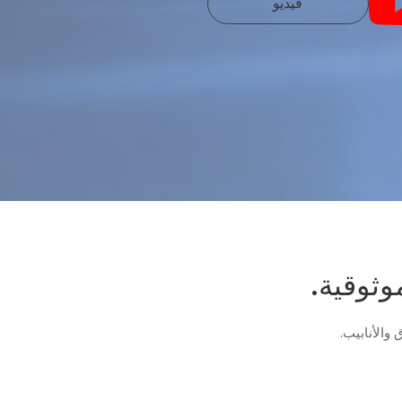
فيديو
وثوقية.
 والأنابيب.