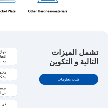
تشمل الميزات
جهاز
التع
التالية و التكوين
مع س
مغلق 
بشكل
طلب معلومات
ضبط 
من ا
في ا