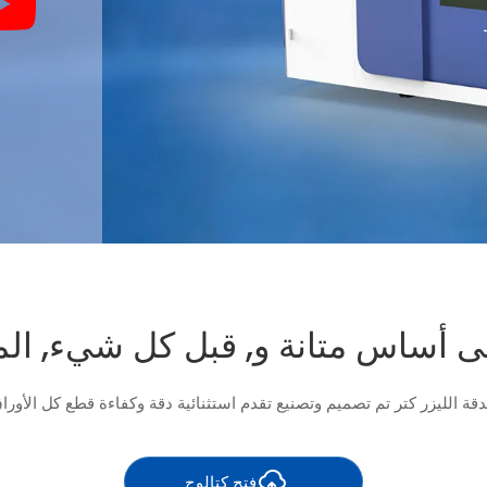
لى أساس متانة و, قبل كل شيء, الم
دقة الليزر كتر تم تصميم وتصنيع تقدم استثنائية دقة وكفاءة قطع كل الأوراق
فتح كتالوج