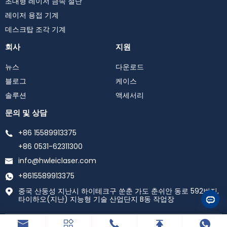
초대형 레이저 금속 절단
레이저 용접 기계
데스크탑 조각 기계
회사
지원
뉴스
다운로드
블로그
케이스
솔루션
액세서리
문의 및 상담
+86 15589913375
+86 0531-62311300
info@hwleiclaser.com
+8615589913375
중국 산둥성 지난시 하이테크구 쑨춘 가도 춘쉬안 동로 592번지,
타이하오(지난) 지능형 기술 산업단지 B동 작업장
Copyright©2025 산동 신광 광전자 기술 Co., Ltd. All Rights