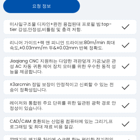
요청 정보
미사일구조물 디자인+완전 용접된대 프로필 빔:top-
tier 강성,안정성,비틀림 및 충격 저항.
리니어 가이드+랙 앤 피니언 드라이브:80m/min 최대
속도,±0.03mm/m 두&±0.02mm 반복 정확도.
Jiaqiang CNC 지원하는 다양한 격판덮개 가공;낮은 관
성 AC 자동 귀환 제어 장치 모터를 위한 우수한 동적 성
능을 제공합니다.
±3arcmin 정밀 보장이 안정적이고 신뢰할 수 있는 전
송이 정확성입니다.
레이저와 통합된 주요 단위를 위한 일관된 광학 경로 안
정성이 있습니다.
CAD/CAM 호환되는 산업용 컴퓨터에 있는 그리기,프
로그래밍 및 최대 재료 비용 절감.
깔때기도 폐기물 처리에 스크랩 한는 편리한 정기적인