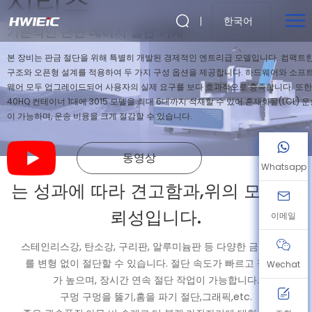
시리즈
한국어
기본적인 단면 레이저 절단 기계
본 장비는 판금 절단을 위해 특별히 개발된 경제적인 엔트리급 모델입니다. 컴팩트
구조와 오픈형 설계를 적용하여 두 가지 구성 옵션을 제공합니다. 하드웨어와 소프
웨어 모두 업그레이드되어 사용자의 실제 요구를 보다 효과적으로 충족합니다. 또한
40HQ 컨테이너 1대에 3015 모델을 최대 6대까지 적재할 수 있어 혼재화물(LCL) 
이 가능하며, 운송 비용을 크게 절감할 수 있습니다.
동영상
Whatsapp
는 성과에 따라 견고함과,위의 모든,신
뢰성입니다.
이메일
스테인리스강, 탄소강, 구리판, 알루미늄판 등 다양한 금속 소재
를 변형 없이 절단할 수 있습니다. 절단 속도가 빠르고 정밀도
Wechat
가 높으며, 장시간 연속 절단 작업이 가능합니다.
구멍 구멍을 뚫기,홈을 파기 절단,그래픽,etc.