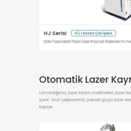
HJ Serisi
4'ü 1 Arada Çok İşlevli
Elde Taşınabilir Fiber Lazer Kaynak Makinesi HJ Ser
Otomatik Lazer Kay
Uzmanlığımız, lazer kesim makineleri, lazer k
içerir. Ürün yelpazemiz, yüksek güçlü lazer kes
kapsar.