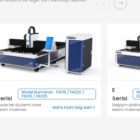
metlerini ve diğer son teknoloji teklifleri
E
Model Numarası.: F3015 / F4020 /
M
F6015 / F6025
E
erisi
Serisi
lasik tek düzlemli lazer
Değişim platfo
daha fazla bilgi edin
esim makinesi
kesim makines