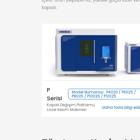
içerir. Ürün yelpazemiz, yüksek güçlü lazer kes
kapsar.
P
Model Numarası.: P4020 / P6025 /
P8025 / P10025 / P12025
Serisi
Kapalı Değişim Platformu
daha fazla bilgi ed
Lazer Kesim Makinesi