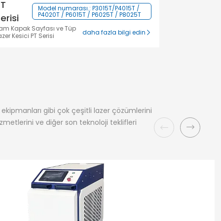
PT
Model numarası.: P3015T/P4015T /
P4020T / P6015T / P6025T / P8025T
erisi
am Kapak Sayfası ve Tüp
daha fazla bilgi edin
azer Kesici PT Serisi
kipmanları gibi çok çeşitli lazer çözümlerini
metlerini ve diğer son teknoloji teklifleri