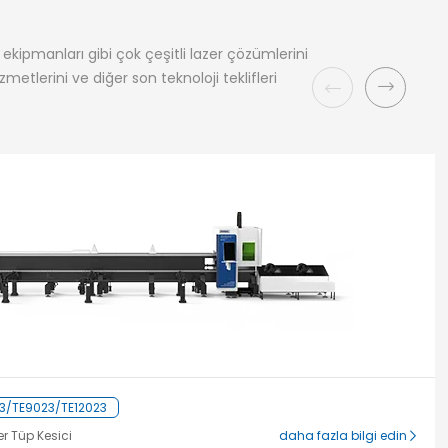
kipmanları gibi çok çeşitli lazer çözümlerini
metlerini ve diğer son teknoloji teklifleri
3/TE9023/TE12023
zer Tüp Kesici
daha fazla bilgi edin