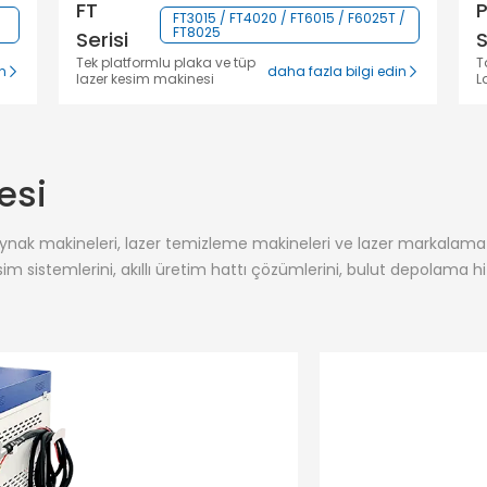
FT
FT3015 / FT4020 / FT6015 / F6025T /
FT8025
Serisi
S
Tek platformlu plaka ve tüp
T
in
daha fazla bilgi edin
lazer kesim makinesi
L
esi
aynak makineleri, lazer temizleme makineleri ve lazer markalama e
im sistemlerini, akıllı üretim hattı çözümlerini, bulut depolama hiz