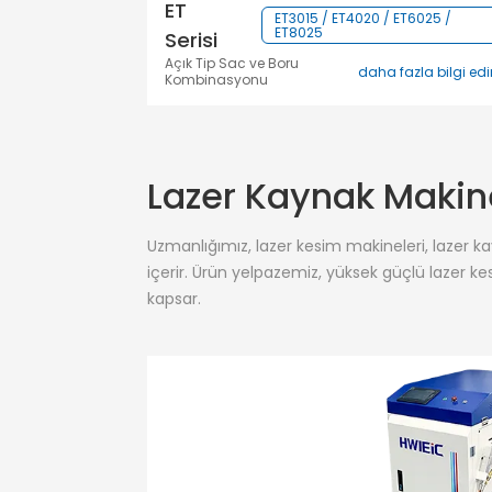
ET
ET3015 / ET4020 / ET6025 /
ET8025
Serisi
Açık Tip Sac ve Boru
daha fazla bilgi ed
Kombinasyonu
Lazer Kaynak Makin
Uzmanlığımız, lazer kesim makineleri, lazer k
içerir. Ürün yelpazemiz, yüksek güçlü lazer kes
kapsar.