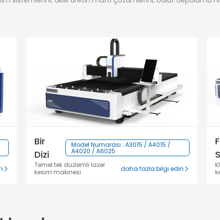
im sistemlerini, akıllı üretim hattı çözümlerini, bulut depolama hiz
Bir
F
Model Numarası.: A3015 / A4015 /
A4020 / A6025
Dizi
S
Temel tek düzlemli lazer
K
in
daha fazla bilgi edin
kesim makinesi
k