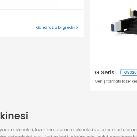
daha fazla bilgi edin
G Serisi
G9020/
Geniş formatlı lazer k
kinesi
aynak makineleri, lazer temizleme makineleri ve lazer markalama e