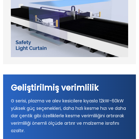
Geliştirilmiş verimlilik
G serisi, plazma ve alev kesicilere kıyasla 12kW-60kW
yüksek güç seçenekleri, daha hızlı kesme hızı ve daha
dar çentik gibi özelliklerle kesme verimliliğini artırarak
verimliliği önemli ölçüde artırır ve malzeme israfını
azaltır.