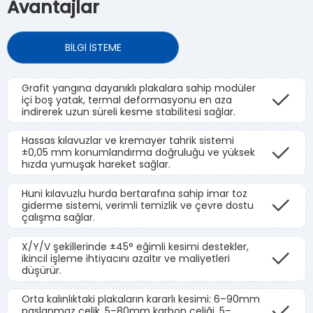
Avantajlar
BİLGİ İSTEME
Grafit yangına dayanıklı plakalara sahip modüler
içi boş yatak, termal deformasyonu en aza
indirerek uzun süreli kesme stabilitesi sağlar.
Hassas kılavuzlar ve kremayer tahrik sistemi
±0,05 mm konumlandırma doğruluğu ve yüksek
hızda yumuşak hareket sağlar.
Huni kılavuzlu hurda bertarafına sahip imar toz
giderme sistemi, verimli temizlik ve çevre dostu
çalışma sağlar.
X/Y/V şekillerinde ±45° eğimli kesimi destekler,
ikincil işleme ihtiyacını azaltır ve maliyetleri
düşürür.
Orta kalınlıktaki plakaların kararlı kesimi: 6–90mm
paslanmaz çelik, 5–80mm karbon çeliği, 5–