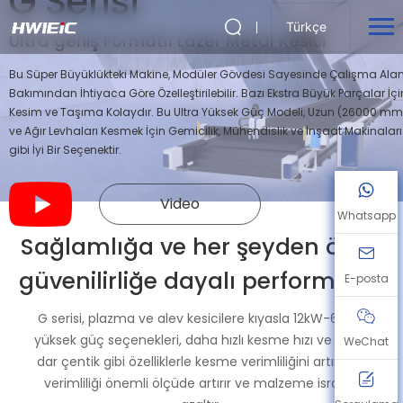
G Serisi
Türkçe
Ultra geniş Formatlı Lazer Metal Kesici
Bu Süper Büyüklükteki Makine, Modüler Gövdesi Sayesinde Çalışma Alan
Bakımından İhtiyaca Göre Özelleştirilebilir. Bazı Ekstra Büyük Parçalar İçi
Kesim ve Taşıma Kolaydır. Bu Ultra Yüksek Güç Modeli, Uzun (26000 mm
ve Ağır Levhaları Kesmek İçin Gemicilik, Mühendislik ve İnşaat Makinaları
gibi İyi Bir Seçenektir.
Video
Whatsapp
Sağlamlığa ve her şeyden önce
güvenilirliğe dayalı performans.
E-posta
G serisi, plazma ve alev kesicilere kıyasla 12kW-60kW
yüksek güç seçenekleri, daha hızlı kesme hızı ve daha
WeChat
dar çentik gibi özelliklerle kesme verimliliğini artırarak
verimliliği önemli ölçüde artırır ve malzeme israfını