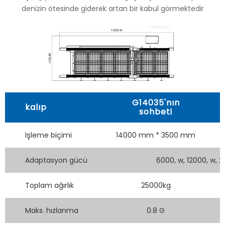
denizin ötesinde giderek artan bir kabul görmektedir
G14035'nın
kalıp
sohbeti
İşleme biçimi
14000 mm * 3500 mm
Adaptasyon gücü
6000, w, 12000, w, 
Toplam ağırlık
25000kg
Maks. hızlanma
0.8 G