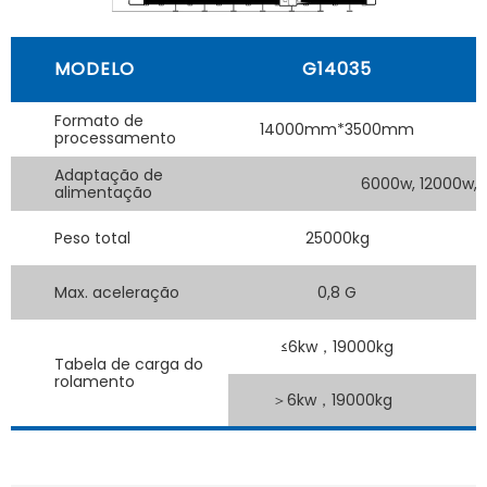
MODELO
G14035
Formato de
14000mm*3500mm
processamento
Adaptação de
6000w, 12000w, 
alimentação
Peso total
25000kg
Max. aceleração
0,8 G
≤6kw，19000kg
Tabela de carga do
rolamento
＞6kw，19000kg