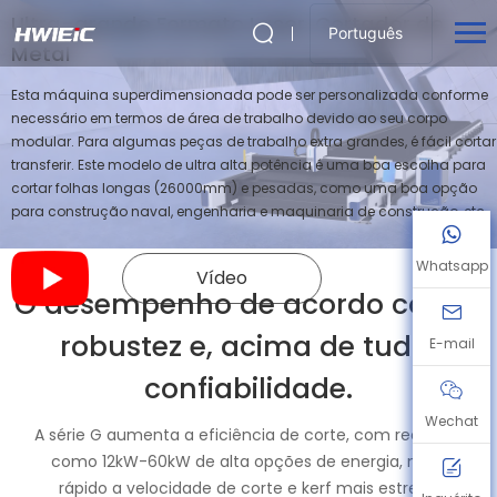
Ultra-grande Formato Laser, Cortador de
Português
Metal
Esta máquina superdimensionada pode ser personalizada conforme
necessário em termos de área de trabalho devido ao seu corpo
modular. Para algumas peças de trabalho extra grandes, é fácil cortar
transferir. Este modelo de ultra alta potência é uma boa escolha para
cortar folhas longas (26000mm) e pesadas, como uma boa opção
para construção naval, engenharia e maquinaria de construção, etc.
Whatsapp
Vídeo
O desempenho de acordo com a
robustez e, acima de tudo,
E-mail
confiabilidade.
Wechat
A série G aumenta a eficiência de corte, com recursos
como 12kW-60kW de alta opções de energia, mais
rápido a velocidade de corte e kerf mais estreita