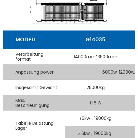
MODELL
G14035
Verarbeitung-
14000mm*3500mm
format
Anpassung power
6000w, 12000w, 
Insgesamt Gewicht
25000kg
Max.
0,8 G
Beschleunigung
≤6kw，19000kg
Tabelle Belastung-
Lager
＞6kw，19000kg