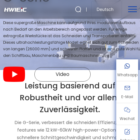
Deutsch
Ultra-large-Format Laser Metall Cutter
Diese supergroße Maschine kann aufgrund ihres modularen Aufbaus
nach Bedarf an den Arbeitsbereich angepasst werden. Für einige
extragroße Werkstücke ist das Schneiden und Transportieren einfach.
Dieses ultrahochleistungsfähige Modell eignet sich gut zum Schneiden
von langen (26000 mm) und schweren Platten und ist eine gute Wahl fü
den Schiffbau, Maschinenbau und Baumaschinen usw.
Video
Whatsapp
Leistung basierend auf
Robustheit und vor allem
E-Mail
Zuverlässigkeit.
Wechat
Die G-Serie, verbessert die schneiden Effizienz, mit
features wie 12 kW-60kW high-power-Optionen,
schnellere Schnittgeschwindigkeit und schmaler