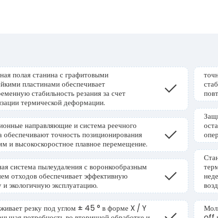
ная полая станина с графитовыми
точн
ойкими пластинами обеспечивает
ста
ременную стабильность резания за счет
пов
зации термической деформации.
Защ
ионные направляющие и система реечного
оста
а обеспечивают точность позиционирования
опер
мм и высокоскоростное плавное перемещение.
Ста
ная система пылеудаления с воронкообразным
терм
ием отходов обеспечивает эффективную
нед
у и экологичную эксплуатацию.
возд
живает резку под углом ± 45 ° в форме X / Y
Мол
меньшая потребность во вторичной обработке и
off 