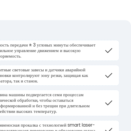
ость передачи ± 3 угловых минуты обеспечивает
бильное управление движением и высокую
торяемость.
итные световые завесы и датчики аварийной
новки контролируют зону резки, защищая как
атора, так и станок.
нина машины подвергается семи процессам
ической обработки, чтобы оставаться
еформированной и без трещин при длительном
ействии высоких температур.
ниеносная прокалка с технологией smart laser-
предотвращает перегорание и образование шлака