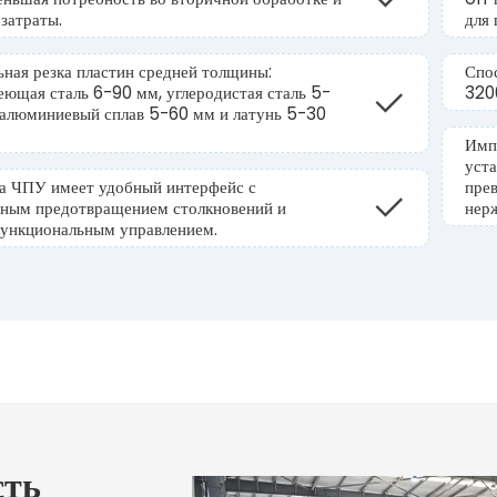
затраты.
для 
ьная резка пластин средней толщины:
Спо
еющая сталь 6-90 мм, углеродистая сталь 5-
320
 алюминиевый сплав 5-60 мм и латунь 5-30
Имп
уст
а ЧПУ имеет удобный интерфейс с
пре
ьным предотвращением столкновений и
нер
ункциональным управлением.
сть