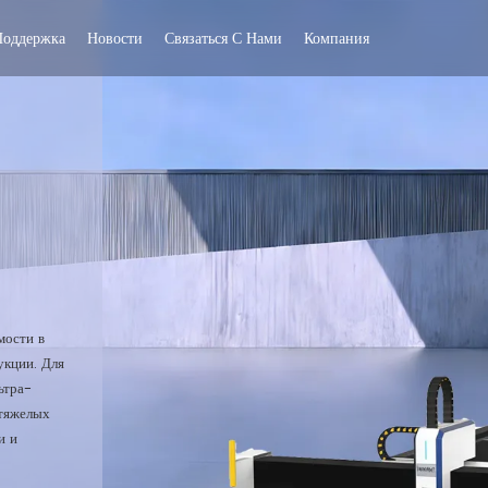
Поддержка
Новости
Связаться С Нами
Компания
мости в
укции. Для
ьтра-
 тяжелых
и и