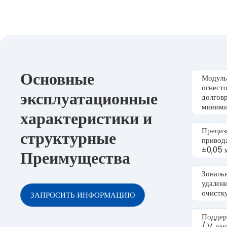
Основные
Модуль
огнест
эксплуатационные
долгов
миними
характеристики и
Прециз
структурные
привод
±0,05 
Преимущества
Зональ
удален
очистк
ЗАПРОСИТЬ ИНФОРМАЦИЮ
Поддер
/ V, у