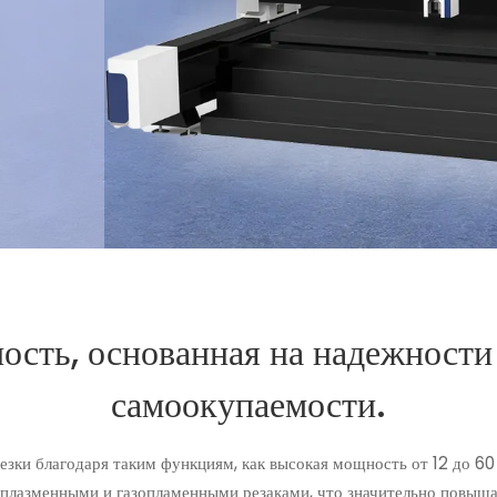
сть, основанная на надежности 
самоокупаемости.
зки благодаря таким функциям, как высокая мощность от 12 до 60 к
 плазменными и газопламенными резаками, что значительно повыш