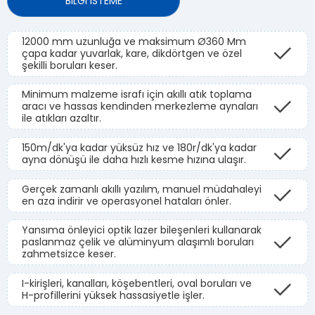
BİLGİ İSTEME
12000 mm uzunluğa ve maksimum Ø360 Mm
çapa kadar yuvarlak, kare, dikdörtgen ve özel
şekilli boruları keser.
Minimum malzeme israfı için akıllı atık toplama
aracı ve hassas kendinden merkezleme aynaları
ile atıkları azaltır.
150m/dk'ya kadar yüksüz hız ve 180r/dk'ya kadar
ayna dönüşü ile daha hızlı kesme hızına ulaşır.
Gerçek zamanlı akıllı yazılım, manuel müdahaleyi
en aza indirir ve operasyonel hataları önler.
Yansıma önleyici optik lazer bileşenleri kullanarak
paslanmaz çelik ve alüminyum alaşımlı boruları
zahmetsizce keser.
I-kirişleri, kanalları, köşebentleri, oval boruları ve
H-profillerini yüksek hassasiyetle işler.