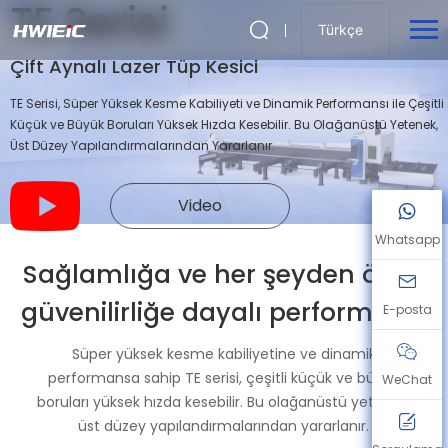
TE Serisi
Türkçe
Çift Aynalı Lazer Tüp Kesici
TE Serisi, Süper Yüksek Kesme Kabiliyeti ve Dinamik Performansı ile Çeşitli
Küçük ve Büyük Boruları Yüksek Hızda Kesebilir. Bu Olağanüstü Yetenek,
Üst Düzey Yapılandırmalarından Yararlanır.
Video
Whatsapp
Sağlamlığa ve her şeyden önce
güvenilirliğe dayalı performans.
E-posta
Süper yüksek kesme kabiliyetine ve dinamik
performansa sahip TE serisi, çeşitli küçük ve büyük
WeChat
boruları yüksek hızda kesebilir. Bu olağanüstü yetenek,
üst düzey yapılandırmalarından yararlanır.