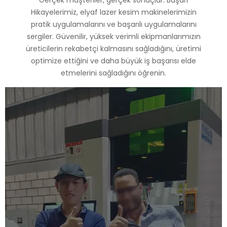
Hikayelerimiz, elyaf lazer kesim makinelerimizin
pratik uygulamalarını ve başarılı uygulamalarını
sergiler. Güvenilir, yüksek verimli ekipmanlarımızın
üreticilerin rekabetçi kalmasını sağladığını, üretimi
optimize ettiğini ve daha büyük iş başarısı elde
etmelerini sağladığını öğrenin.