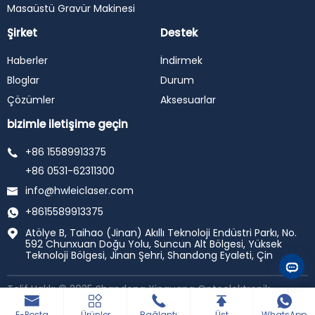
Masaüstü Gravür Makinesi
Şirket
Destek
Haberler
İndirmek
Bloglar
Durum
Çözümler
Aksesuarlar
bizimle iletişime geçin
+86 15589913375
+86 0531-62311300
info@hwleiclaser.com
+8615589913375
Atölye B, Taihao (Jinan) Akıllı Teknoloji Endüstri Parkı, No.
592 Chunxuan Doğu Yolu, Suncun Alt Bölgesi, Yüksek
Teknoloji Bölgesi, Jinan Şehri, Shandong Eyaleti, Çin
Telif Hakkı © 2025 Shandong Xinguang Optoelektronik
Teknolojisi A. Ş., ltd. tüm hakları saklıdır.
Tarafından
desteklenmektedir haiyunhui
E-Posta
Ürünler
Bağlantı
Üst
WhatsApp