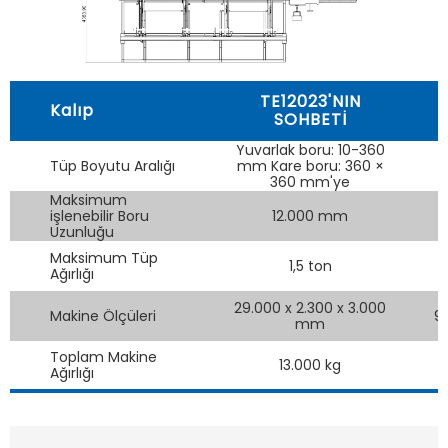
TE12023'NIN
Kalıp
SOHBETİ
Yuvarlak boru: 10-360
Tüp Boyutu Aralığı
mm Kare boru: 360 ×
360 mm'ye
Maksimum
işlenebilir Boru
12.000 mm
Uzunluğu
Maksimum Tüp
1,5 ton
Ağırlığı
29.000 x 2.300 x 3.000
Makine Ölçüleri
9
mm
Toplam Makine
13.000 kg
Ağırlığı