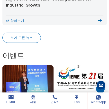
Industrial Growth
더 알아보기
보기 모든 뉴스
이벤트
지능형 제조와 섬유 레이저 기
E-Mail
제품
연락처
Top
WhatsApp
술이 다음 산업 혁명을 이끈다
HWlEiC Laser Showcases