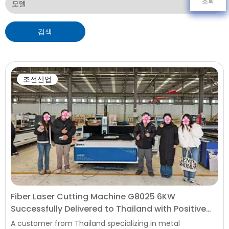
조회
검색
조선산업
Fiber Laser Cutting Machine G8025 6KW
Successfully Delivered to Thailand with Positive
Customer Feedback
A customer from Thailand specializing in metal