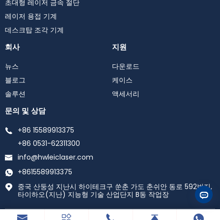
초대형 레이저 금속 절단
레이저 용접 기계
데스크탑 조각 기계
회사
지원
뉴스
다운로드
블로그
케이스
솔루션
액세서리
문의 및 상담
+86 15589913375
+86 0531-62311300
info@hwleiclaser.com
+8615589913375
중국 산둥성 지난시 하이테크구 쑨춘 가도 춘쉬안 동로 592번지,
타이하오(지난) 지능형 기술 산업단지 B동 작업장
Copyright©2025 산동 신광 광전자 기술 Co., Ltd. All Rights