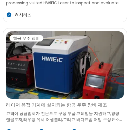
processing visited HWlEiC Laser to inspect and evaluate a
G8025 6KW fiber laser cutting machine for their
G 시리즈
production needs. The customer required a reliable
solution to improve cutting performance, ensure stable
operation, and support future production expansion.
항공 우주 장비
레이저 용접 기계에 설치되는 항공 우주 장비 제조
고객이 공급업체가 전문으로 구성 부품,프레임을 지원하고,경량
엔클로저,라우팅 유체 어셈블리,그리고 바다표범 어업 구성요소에
서 사용되는 항공우주 산업과 관련된 장비입니다. 제조업체는 생