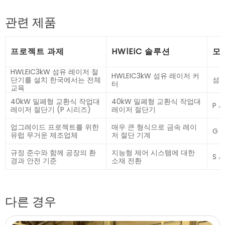
관련 제품
프로젝트 과제
HWlEiC 솔루션
모
HWLEIC3kW 섬유 레이저 절
HWLEIC3kW 섬유 레이저 커
단기를 설치 한국에서는 전체
섬유
터
교육
40kW 밀폐형 교환식 작업대
40kW 밀폐형 교환식 작업대
P 
레이저 절단기 (P 시리즈)
레이저 절단기
업그레이드 프로젝트를 위한
매우 큰 형식으로 금속 레이
G 
유럽 무거운 제조업체
저 절단 기계
규정 준수와 함께 공장의 환
지능형 제어 시스템에 대한
S 
경과 안전 기준
소재 전환
다른 경우