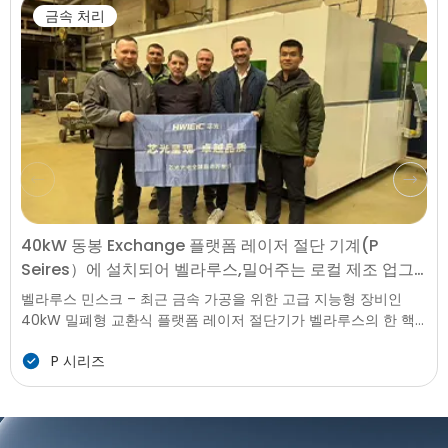
금속 처리
40kW 동봉 Exchange 플랫폼 레이저 절단 기계(P
Seires）에 설치되어 벨라루스,밀어주는 로컬 제조 업그
레이드
벨라루스 민스크 – 최근 금속 가공을 위한 고급 지능형 장비인
40kW 밀폐형 교환식 플랫폼 레이저 절단기가 벨라루스의 한 핵
심 제조 기업에 성공적으로 설치 및 시운전되었습니다. 이번 설치
P 시리즈
는 인프라 건설과 농업 기계 제조 분야에서 강한 수요에 직면한 벨
라루스 제조업에 첨단의 고효율·고정밀 생산 역량을 제공하며, 현
지 금속 가공 기술 업그레이드의 새로운 이정표를 의미합니다.