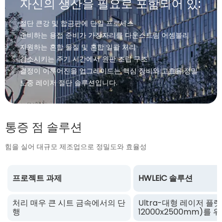
자신의 생산을 필요로 포함되어 있:
절단 큰강 및 합금판에 단일 프로세스
준비하는 용접 준비가 가장자리를 다운스트림 어셈블리
지원하는 혼합 물질 및 혼합 일괄 처리
감소시키는 주기 시간에서 원판 조립 구조
결정이 이루어진을 업그레이드는 핵심 장비와 고효율,정밀
도중 레이저 절단 솔루션입니다.
통증 점 솔루션
힘을 실어 대규모 제조업으로 정밀도와 효율성
프로젝트 과제
HWLEiC 솔루션
처리 매우 큰 시트 금속에서의 단
Ultra-대형 레이저 플
행
12000x2500mm)를