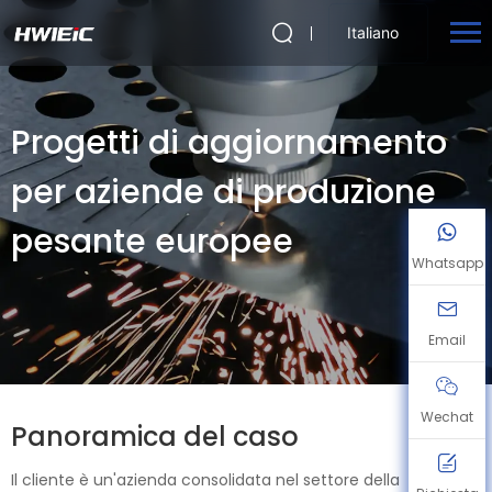
Italiano
Progetti di aggiornamento
per aziende di produzione
pesante europee
Whatsapp
Email
Wechat
Panoramica del caso
Il cliente è un'azienda consolidata nel settore della