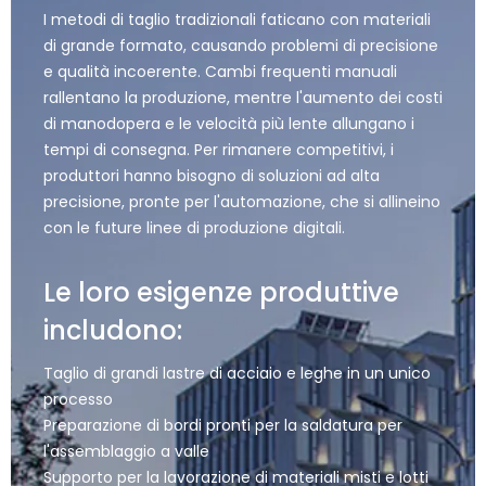
I metodi di taglio tradizionali faticano con materiali
di grande formato, causando problemi di precisione
e qualità incoerente. Cambi frequenti manuali
rallentano la produzione, mentre l'aumento dei costi
di manodopera e le velocità più lente allungano i
tempi di consegna. Per rimanere competitivi, i
produttori hanno bisogno di soluzioni ad alta
precisione, pronte per l'automazione, che si allineino
con le future linee di produzione digitali.
Le loro esigenze produttive
includono:
Taglio di grandi lastre di acciaio e leghe in un unico
processo
Preparazione di bordi pronti per la saldatura per
l'assemblaggio a valle
Supporto per la lavorazione di materiali misti e lotti