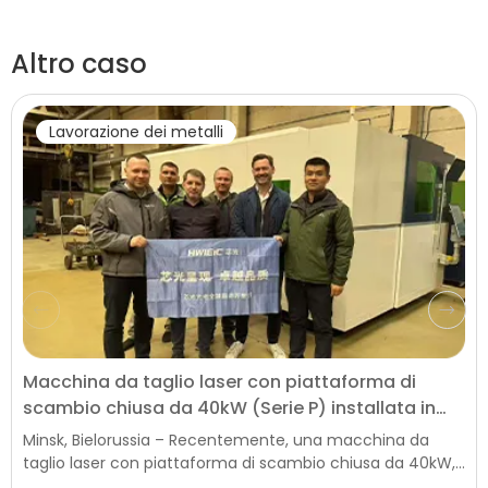
Altro caso
Lavorazione dei metalli
Macchina da taglio laser con piattaforma di
scambio chiusa da 40kW (Serie P) installata in
Bielorussia, potenziando l'aggiornamento della
Minsk, Bielorussia – Recentemente, una macchina da
produzione locale
taglio laser con piattaforma di scambio chiusa da 40kW,
un'attrezzatura intelligente di alta gamma per la