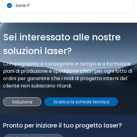
Serie P
lavorazione dei metalli, è stata installata e messa in
funzione con successo presso un'importante impresa
manifatturiera in Bielorussia. Questa installazione segna
una nuova pietra miliare nell'aggiornamento della
tecnologia di lavorazione dei metalli locale, portando
Sei interessato alle nostre
capacità produttive avanzate, efficienti e precise
all'industria manifatturiera della Bielorussia, che sta
soluzioni laser?
affrontando una forte domanda nel settore della
costruzione delle infrastrutture e della produzione di
Ci impegniamo a consegnare in tempo e a formulare
macchine agricole.
piani di produzione e spedizione chiari per ogni lotto di
ordini per garantire che i nodi di progetto interni del
cliente non subiscano ritardi.
Soluzione
Scarica la scheda tecnica
Pronto per iniziare il tuo progetto laser?