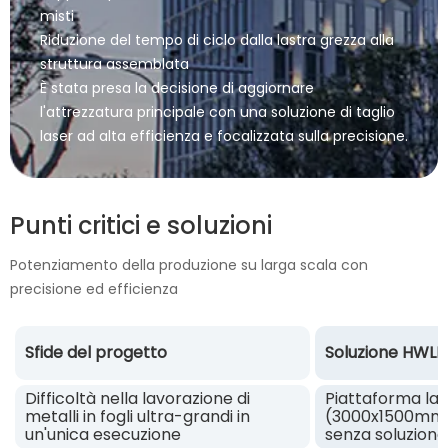
misti
Riduzione del tempo di ciclo dalla lastra grezza alla
struttura assemblata
È stata presa la decisione di aggiornare
l'attrezzatura principale con una soluzione di taglio
laser ad alta efficienza e focalizzata sulla precisione.
Punti critici e soluzioni
Potenziamento della produzione su larga scala con
precisione ed efficienza
Sfide del progetto
Soluzione HWLE
Difficoltà nella lavorazione di
Piattaforma las
metalli in fogli ultra-grandi in
(3000x1500mm–1
un'unica esecuzione
senza soluzione 