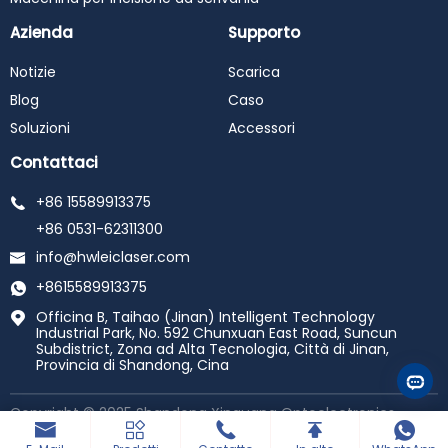
Azienda
Supporto
Notizie
Scarica
Blog
Caso
Soluzioni
Accessori
Contattaci
+86 15589913375
+86 0531-62311300
info@hwleiclaser.com
+8615589913375
Officina B, Taihao (Jinan) Intelligent Technology
Industrial Park, No. 592 Chunxuan East Road, Suncun
Subdistrict, Zona ad Alta Tecnologia, Città di Jinan,
Provincia di Shandong, Cina
Copyright © 2025 Shandong Xinguang Optoelectronics
Technology Co., Ltd. Tutti i diritti riservati.
Sviluppato da
haiyunhui