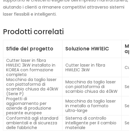
supportino le crescenti esigenze dell'impresa manifatturiera,
aiutando i clienti a rimanere competitivi attraverso sistemi
laser flessibili e intelligenti.
Prodotti correlati
Mod
Sfide del progetto
Soluzione HWlEiC
ap
Cutter laser in fibra
HWLEIC 3kW installato in
Cutter laser in fibra
Cut
KOREA con formazione
HWLEIC 3kW
completa
Macchina da taglio laser
Macchina da taglio laser
con piattaforma di
con piattaforma di
Ser
scambio chiusa da 40kW
scambio chiusa da 40kW
(Serie P)
Progetti di
Macchina da taglio laser
aggiornamento per
in metallo a formato
Ser
aziende di produzione
ultra-large
pesante europee
Conformità agli standard
Sistema di controllo
ambientali e di sicurezza
intelligente per il cambio
Ser
delle fabbriche
materiale