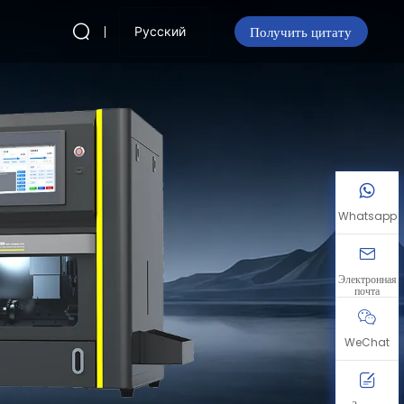
Получить цитату
Русский
Whatsapp
Электронная
почта
WeChat