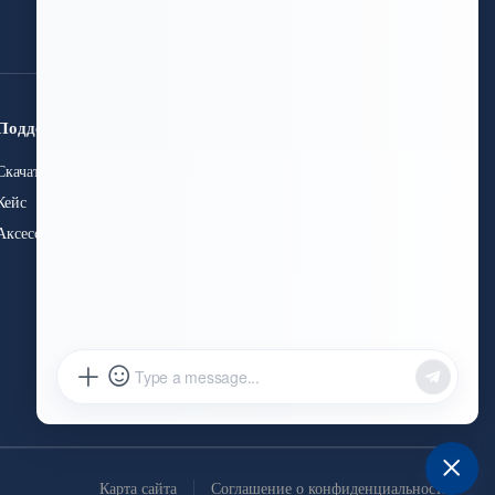
получите бесплатное
предложение
Поддержка
Связаться с нами
Скачать
+86 15589913375
+86 0531-62311300
Кейс
info@hwleiclaser.com
Аксессуары
+8615589913375
Мастерская B, Тайхао (Цзинань)
Промышленный парк
интеллектуальных технологий,
Восточная дорога № 592 Чуньсюань,
подрайон Сунцунь, Зона высоких
технологий, город Цзинань,
провинция Шаньдун, Китай
Карта сайта
Соглашение о конфиденциальности