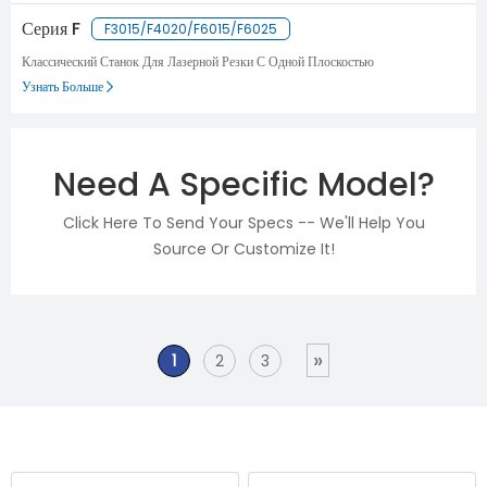
Серия F
F3015/F4020/F6015/F6025
Классический Станок Для Лазерной Резки С Одной Плоскостью
Узнать Больше
Need A Specific Model?
Click Here To Send Your Specs -- We'll Help You
Source Or Customize It!
»
1
2
3