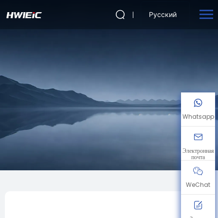
Русский
Whatsapp
Электронная
почта
WeChat