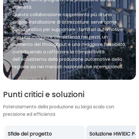
intensità.
Questa collaborazione rappresenta più di una
singola installazione di attrezzature: serve come
passo pratico per supportare i fornitori automotive
con una maggiore consistenza nei pezzi, un
aumento del throughput e una maggiore flessibilità,
contribuendo a rafforzare la competitività
dell'ecosistema della produzione automotive della
regione sia nei mercati nazionali che internazionali.
Punti critici e soluzioni
Potenziamento della produzione su larga scala con
precisione ed efficienza
Sfide del progetto
Soluzione HWlEiC P‑S