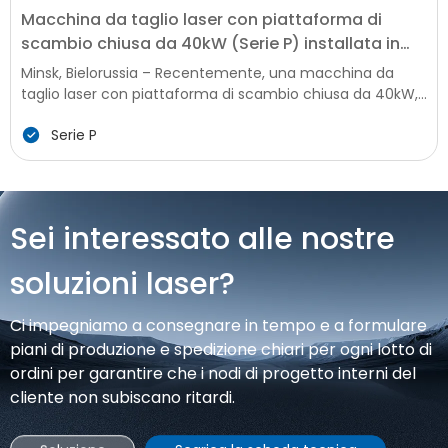
Macchina da taglio laser con piattaforma di
scambio chiusa da 40kW (Serie P) installata in
Bielorussia, potenziando l'aggiornamento della
Minsk, Bielorussia – Recentemente, una macchina da
produzione locale
taglio laser con piattaforma di scambio chiusa da 40kW,
un'attrezzatura intelligente di alta gamma per la
Serie P
lavorazione dei metalli, è stata installata e messa in
funzione con successo presso un'importante impresa
manifatturiera in Bielorussia. Questa installazione segna
una nuova pietra miliare nell'aggiornamento della
tecnologia di lavorazione dei metalli locale, portando
Sei interessato alle nostre
capacità produttive avanzate, efficienti e precise
all'industria manifatturiera della Bielorussia, che sta
soluzioni laser?
affrontando una forte domanda nel settore della
costruzione delle infrastrutture e della produzione di
Ci impegniamo a consegnare in tempo e a formulare
macchine agricole.
piani di produzione e spedizione chiari per ogni lotto di
ordini per garantire che i nodi di progetto interni del
cliente non subiscano ritardi.