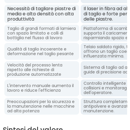
Necessità di tagliare piastre di
Il laser in fibra ad 
media e alta densità con alta
di taglio e forte pe
produttività
delle piastre.
Taglio di grandi formati di lamiera
Piattaforma di scambi
con spazio limitato e colli di
supporta il caricament
bottiglia nel flusso di lavoro
risparmiando spazio e
Telaio saldato rigido, 
Qualità di taglio incoerente e
offrono un taglio coer
deformazione nel taglio pesante
influenzata minima.
Velocità del processo lenta
Sistema di taglio ad al
rispetto alle richieste di
guide di precisione acc
produzione automatizzate
Controllo intelligente
L'intervento manuale aumenta il
collisioni e monitoraggi
lavoro e riduce l'efficienza
dell'operatore.
Preoccupazioni per la sicurezza e
Struttura completamen
la manutenzione nelle macchine
antipolvere e avanzati 
ad alta potenza
manutenzione.
Sintesi del valore