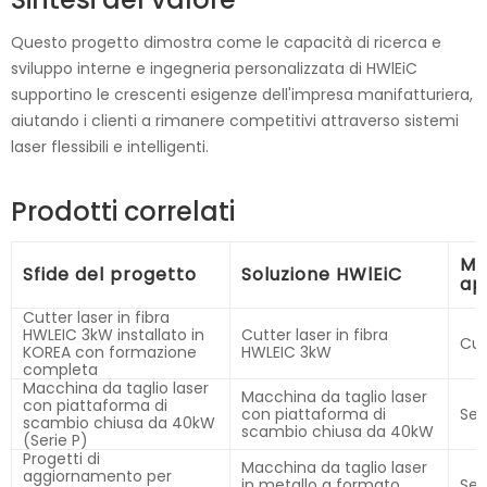
Questo progetto dimostra come le capacità di ricerca e
sviluppo interne e ingegneria personalizzata di HWlEiC
supportino le crescenti esigenze dell'impresa manifatturiera,
aiutando i clienti a rimanere competitivi attraverso sistemi
laser flessibili e intelligenti.
Prodotti correlati
Mod
Sfide del progetto
Soluzione HWlEiC
ap
Cutter laser in fibra
HWLEIC 3kW installato in
Cutter laser in fibra
Cut
KOREA con formazione
HWLEIC 3kW
completa
Macchina da taglio laser
Macchina da taglio laser
con piattaforma di
con piattaforma di
Ser
scambio chiusa da 40kW
scambio chiusa da 40kW
(Serie P)
Progetti di
Macchina da taglio laser
aggiornamento per
in metallo a formato
Ser