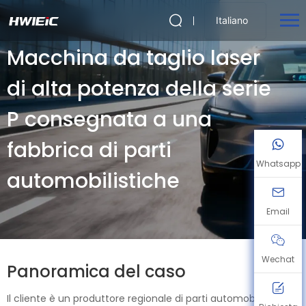
Italiano
Macchina da taglio laser
di alta potenza della serie
P consegnata a una
fabbrica di parti
Whatsapp
automobilistiche
Email
Wechat
Panoramica del caso
Il cliente è un produttore regionale di parti automobilistiche