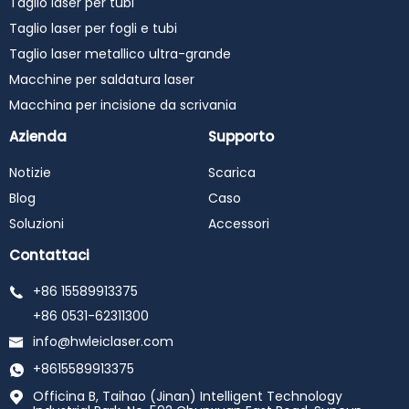
Taglio laser per tubi
Taglio laser per fogli e tubi
Taglio laser metallico ultra-grande
Macchine per saldatura laser
Macchina per incisione da scrivania
Azienda
Supporto
Notizie
Scarica
Blog
Caso
Soluzioni
Accessori
Contattaci
+86 15589913375
+86 0531-62311300
info@hwleiclaser.com
+8615589913375
Officina B, Taihao (Jinan) Intelligent Technology