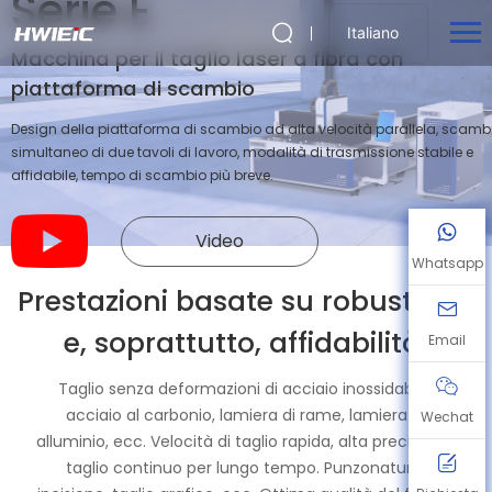
Serie E
Italiano
Macchina per il taglio laser a fibra con
piattaforma di scambio
Design della piattaforma di scambio ad alta velocità parallela, scamb
simultaneo di due tavoli di lavoro, modalità di trasmissione stabile e
affidabile, tempo di scambio più breve.
Video
Whatsapp
Prestazioni basate su robustezza
e, soprattutto, affidabilità.
Email
Taglio senza deformazioni di acciaio inossidabile,
acciaio al carbonio, lamiera di rame, lamiera di
Wechat
alluminio, ecc. Velocità di taglio rapida, alta precisione,
taglio continuo per lungo tempo. Punzonatura,